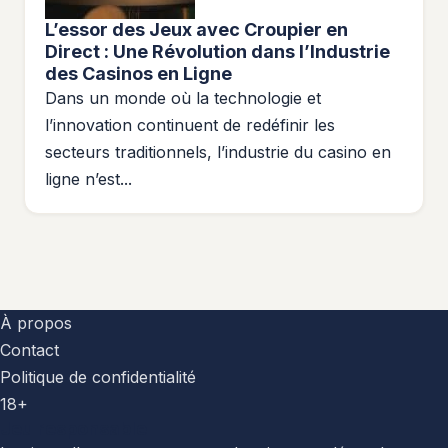
L’essor des Jeux avec Croupier en
Direct : Une Révolution dans l’Industrie
des Casinos en Ligne
Dans un monde où la technologie et
l’innovation continuent de redéfinir les
secteurs traditionnels, l’industrie du casino en
ligne n’est...
À propos
Contact
Politique de confidentialité
18+
Jeu responsable