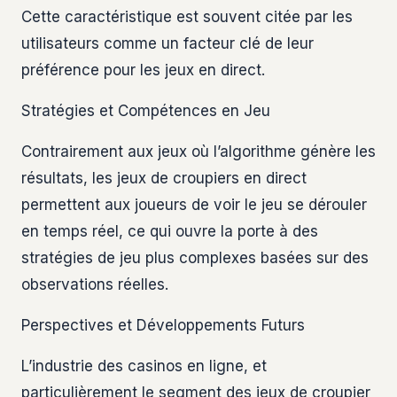
Cette caractéristique est souvent citée par les
utilisateurs comme un facteur clé de leur
préférence pour les jeux en direct.
Stratégies et Compétences en Jeu
Contrairement aux jeux où l’algorithme génère les
résultats, les jeux de croupiers en direct
permettent aux joueurs de voir le jeu se dérouler
en temps réel, ce qui ouvre la porte à des
stratégies de jeu plus complexes basées sur des
observations réelles.
Perspectives et Développements Futurs
L’industrie des casinos en ligne, et
particulièrement le segment des jeux de croupier