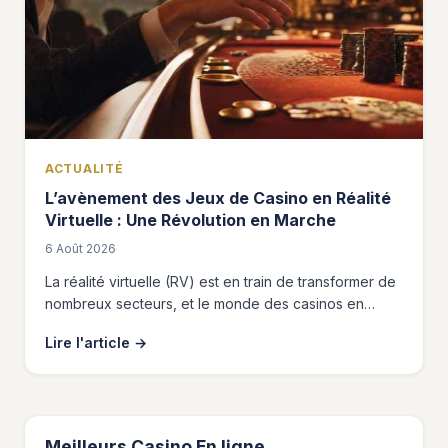
ACTUALITÉ
L’avènement des Jeux de Casino en Réalité
Virtuelle : Une Révolution en Marche
6 Août 2026
La réalité virtuelle (RV) est en train de transformer de
nombreux secteurs, et le monde des casinos en…
Lire l'article
→
Meilleurs Casino En ligne