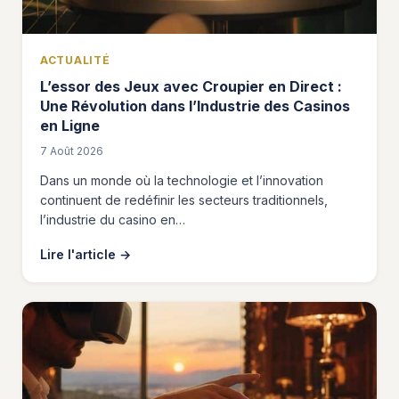
ACTUALITÉ
L’essor des Jeux avec Croupier en Direct :
Une Révolution dans l’Industrie des Casinos
en Ligne
7 Août 2026
Dans un monde où la technologie et l’innovation
continuent de redéfinir les secteurs traditionnels,
l’industrie du casino en…
Lire l'article
→