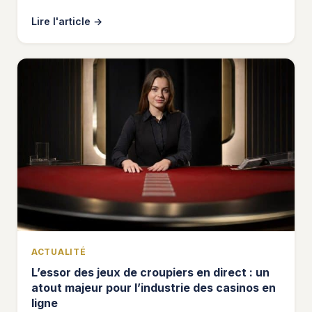
Lire l'article
→
ACTUALITÉ
L’essor des jeux de croupiers en direct : un
atout majeur pour l’industrie des casinos en
ligne