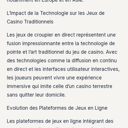
notamment en Europe et en Asie.
L’Impact de la Technologie sur les Jeux de
Casino Traditionnels
Les jeux de croupier en direct représentent une
fusion impressionnante entre la technologie de
pointe et l’art traditionnel du jeu de casino. Avec
des technologies comme la diffusion en continu
en direct et les interfaces utilisateur interactives,
les joueurs peuvent vivre une expérience
immersive qui imite celle d’un casino terrestre
sans quitter leur domicile.
Evolution des Plateformes de Jeux en Ligne
Les plateformes de jeux en ligne intégrant des