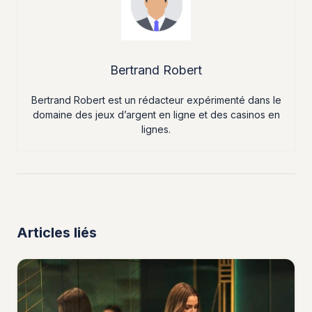
Bertrand Robert
Bertrand Robert est un rédacteur expérimenté dans le
domaine des jeux d’argent en ligne et des casinos en
lignes.
Articles liés