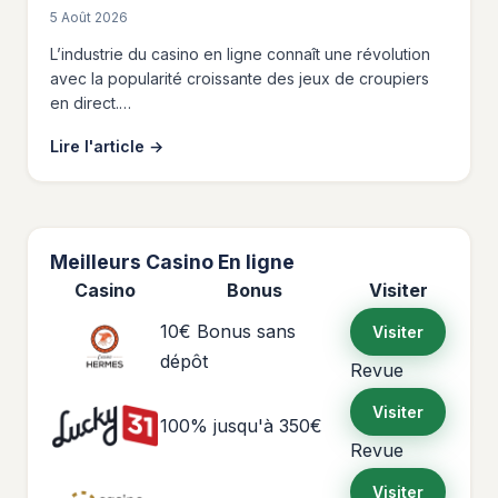
5 Août 2026
L’industrie du casino en ligne connaît une révolution
avec la popularité croissante des jeux de croupiers
en direct.…
Lire l'article
→
Meilleurs Casino En ligne
Casino
Bonus
Visiter
10€ Bonus sans
Visiter
dépôt
Revue
Visiter
100% jusqu'à 350€
Revue
Visiter