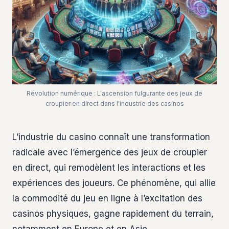
Révolution numérique : L'ascension fulgurante des jeux de
croupier en direct dans l'industrie des casinos
L’industrie du casino connaît une transformation
radicale avec l’émergence des jeux de croupier
en direct, qui remodèlent les interactions et les
expériences des joueurs. Ce phénomène, qui allie
la commodité du jeu en ligne à l’excitation des
casinos physiques, gagne rapidement du terrain,