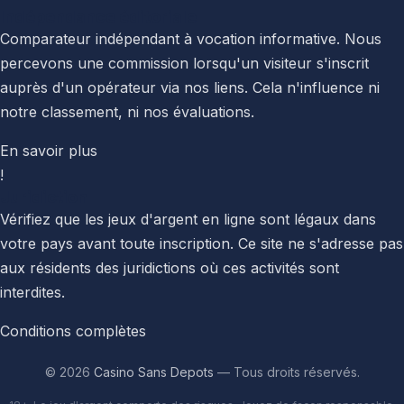
Indépendance éditoriale
Comparateur indépendant à vocation informative. Nous
percevons une commission lorsqu'un visiteur s'inscrit
auprès d'un opérateur via nos liens. Cela n'influence ni
notre classement, ni nos évaluations.
En savoir plus
!
Juridiction
Vérifiez que les jeux d'argent en ligne sont légaux dans
votre pays avant toute inscription. Ce site ne s'adresse pas
aux résidents des juridictions où ces activités sont
interdites.
Conditions complètes
© 2026
Casino Sans Depots
— Tous droits réservés.