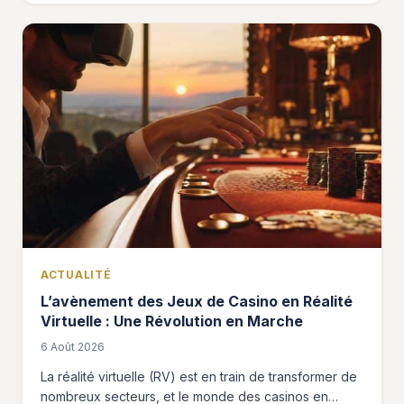
ACTUALITÉ
L’avènement des Jeux de Casino en Réalité
Virtuelle : Une Révolution en Marche
6 Août 2026
La réalité virtuelle (RV) est en train de transformer de
nombreux secteurs, et le monde des casinos en…