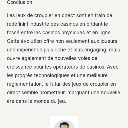
Conclusion
Les jeux de croupier en direct sont en train de
redéfinir l’industrie des casinos en bridant le
fossé entre les casinos physiques et en ligne.
Cette évolution offre non seulement aux joueurs
une expérience plus riche et plus engaging, mais
ouvre également de nouvelles voies de
croissance pour les opérateurs de casinos. Avec
les progrès technologiques et une meilleure
réglementation, le futur des jeux de croupier en
direct semble prometteur, marquant une nouvelle
ère dans le monde du jeu.