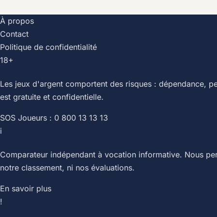
À propos
Contact
Politique de confidentialité
18+
Jeu responsable
Les jeux d'argent comportent des risques : dépendance, per
est gratuite et confidentielle.
SOS Joueurs : 0 800 13 13 13
i
Indépendance éditoriale
Comparateur indépendant à vocation informative. Nous perce
notre classement, ni nos évaluations.
En savoir plus
!
Juridiction