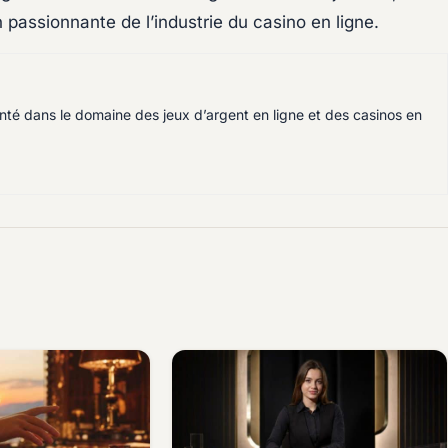
passionnante de l’industrie du casino en ligne.
té dans le domaine des jeux d’argent en ligne et des casinos en