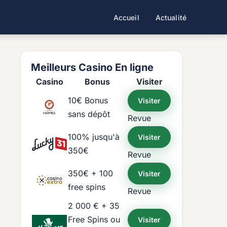
Accueil
Actualité
Meilleurs Casino En ligne
Casino
Bonus
Visiter
10€ Bonus
Visiter
sans dépôt
Revue
100% jusqu'à
Visiter
350€
Revue
350€ + 100
Visiter
free spins
Revue
2 000 € + 35
Free Spins ou
Visiter