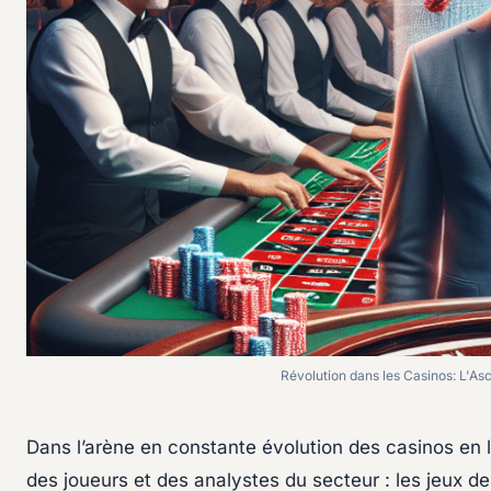
Révolution dans les Casinos: L'As
Dans l’arène en constante évolution des casinos en li
des joueurs et des analystes du secteur : les jeux de