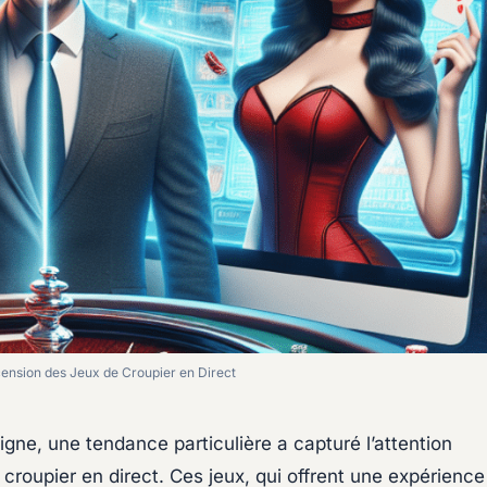
cension des Jeux de Croupier en Direct
gne, une tendance particulière a capturé l’attention
 croupier en direct. Ces jeux, qui offrent une expérience