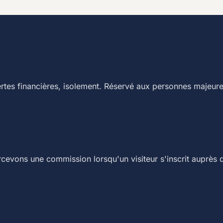
tes financières, isolement. Réservé aux personnes majeures.
vons une commission lorsqu'un visiteur s'inscrit auprès d'u