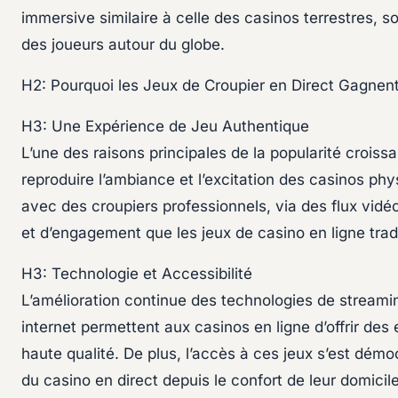
immersive similaire à celle des casinos terrestres, so
des joueurs autour du globe.
H2: Pourquoi les Jeux de Croupier en Direct Gagnent
H3: Une Expérience de Jeu Authentique
L’une des raisons principales de la popularité croissa
reproduire l’ambiance et l’excitation des casinos ph
avec des croupiers professionnels, via des flux vidé
et d’engagement que les jeux de casino en ligne trad
H3: Technologie et Accessibilité
L’amélioration continue des technologies de streami
internet permettent aux casinos en ligne d’offrir des
haute qualité. De plus, l’accès à ces jeux s’est démo
du casino en direct depuis le confort de leur domici