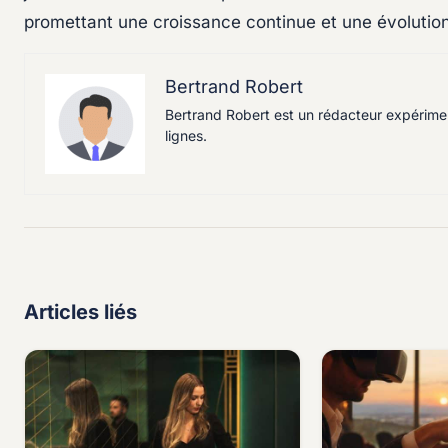
promettant une croissance continue et une évolution 
Bertrand Robert
Bertrand Robert est un rédacteur expérimen
lignes.
Articles liés