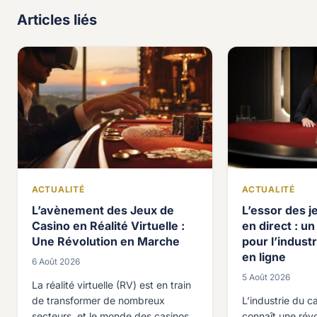
Articles liés
ACTUALITÉ
ACTUALITÉ
L’avènement des Jeux de
L’essor des j
Casino en Réalité Virtuelle :
en direct : u
Une Révolution en Marche
pour l’indust
en ligne
6 Août 2026
5 Août 2026
La réalité virtuelle (RV) est en train
de transformer de nombreux
L’industrie du c
secteurs, et le monde des casinos
connaît une révo