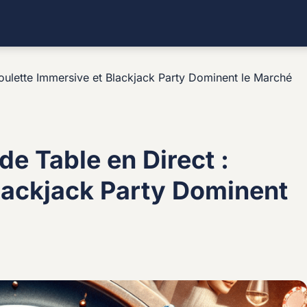
oulette Immersive et Blackjack Party Dominent le Marché
e Table en Direct :
lackjack Party Dominent