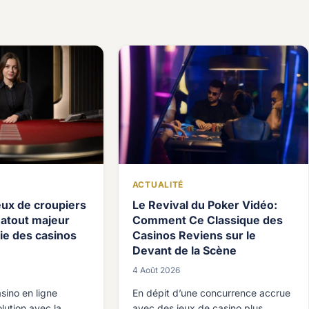
ACTUALITÉ
eux de croupiers
Le Revival du Poker Vidéo:
n atout majeur
Comment Ce Classique des
rie des casinos
Casinos Reviens sur le
Devant de la Scène
4 Août 2026
asino en ligne
En dépit d’une concurrence accrue
lution avec la
avec des jeux de casino plus