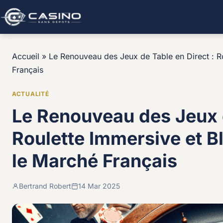
Accueil
»
Le Renouveau des Jeux de Table en Direct : R
Français
ACTUALITÉ
Le Renouveau des Jeux d
Roulette Immersive et B
le Marché Français
Bertrand Robert
14 Mar 2025