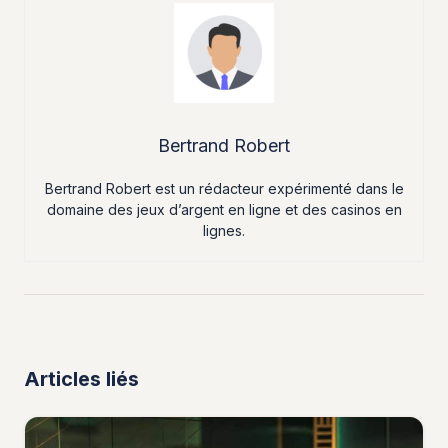
Bertrand Robert
Bertrand Robert est un rédacteur expérimenté dans le
domaine des jeux d’argent en ligne et des casinos en
lignes.
Articles liés