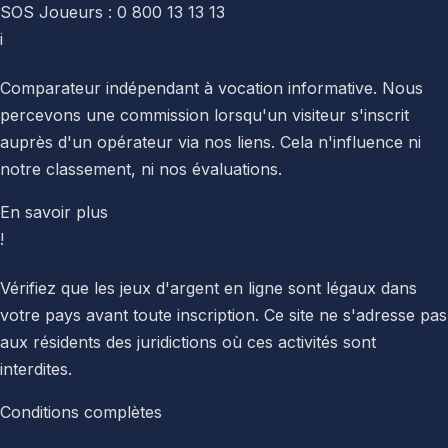
SOS Joueurs : 0 800 13 13 13
i
Indépendance éditoriale
Comparateur indépendant à vocation informative. Nous
percevons une commission lorsqu'un visiteur s'inscrit
auprès d'un opérateur via nos liens. Cela n'influence ni
notre classement, ni nos évaluations.
En savoir plus
!
Juridiction
Vérifiez que les jeux d'argent en ligne sont légaux dans
votre pays avant toute inscription. Ce site ne s'adresse pas
aux résidents des juridictions où ces activités sont
interdites.
Conditions complètes