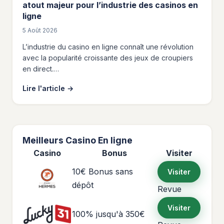
atout majeur pour l’industrie des casinos en
ligne
5 Août 2026
L’industrie du casino en ligne connaît une révolution
avec la popularité croissante des jeux de croupiers
en direct.…
Lire l'article
→
Meilleurs Casino En ligne
Casino
Bonus
Visiter
10€ Bonus sans
Visiter
dépôt
Revue
Visiter
100% jusqu'à 350€