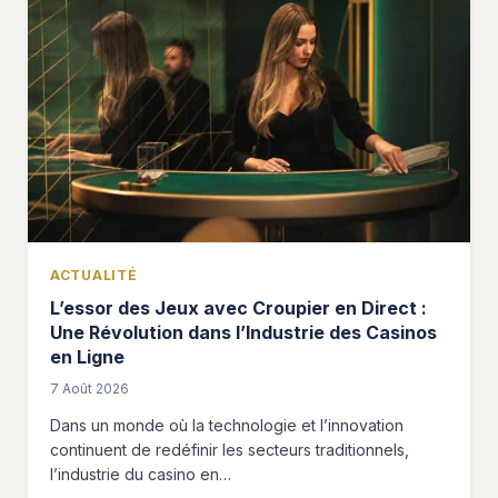
ACTUALITÉ
L’essor des Jeux avec Croupier en Direct :
Une Révolution dans l’Industrie des Casinos
en Ligne
7 Août 2026
Dans un monde où la technologie et l’innovation
continuent de redéfinir les secteurs traditionnels,
l’industrie du casino en…