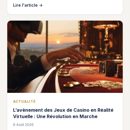
Lire l'article
→
ACTUALITÉ
L’avènement des Jeux de Casino en Réalité
Virtuelle : Une Révolution en Marche
6 Août 2026