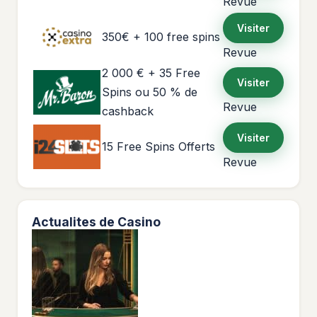
Revue
Visiter
350€ + 100 free spins
Revue
2 000 € + 35 Free
Visiter
Spins ou 50 % de
Revue
cashback
Visiter
15 Free Spins Offerts
Revue
Actualites de Casino