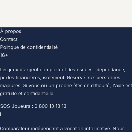
À propos
Contact
Politique de confidentialité
18+
Jeu responsable
Les jeux d'argent comportent des risques : dépendance,
pertes financières, isolement. Réservé aux personnes
majeures. Si vous ou un proche êtes en difficulté, l'aide est
gratuite et confidentielle.
SOS Joueurs : 0 800 13 13 13
i
Indépendance éditoriale
Comparateur indépendant à vocation informative. Nous