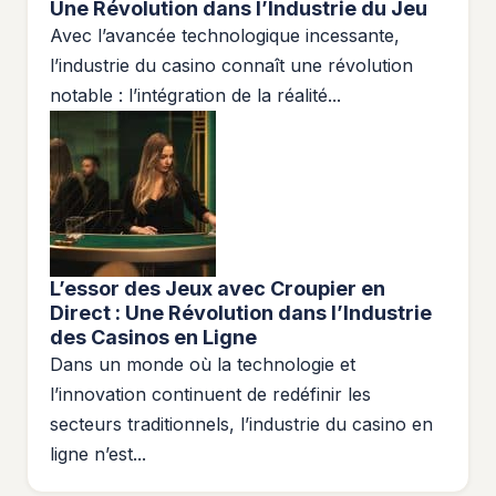
Une Révolution dans l’Industrie du Jeu
Avec l’avancée technologique incessante,
l’industrie du casino connaît une révolution
notable : l’intégration de la réalité...
L’essor des Jeux avec Croupier en
Direct : Une Révolution dans l’Industrie
des Casinos en Ligne
Dans un monde où la technologie et
l’innovation continuent de redéfinir les
secteurs traditionnels, l’industrie du casino en
ligne n’est...