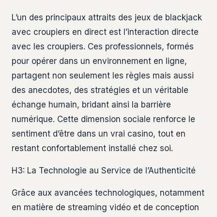
L’un des principaux attraits des jeux de blackjack
avec croupiers en direct est l’interaction directe
avec les croupiers. Ces professionnels, formés
pour opérer dans un environnement en ligne,
partagent non seulement les règles mais aussi
des anecdotes, des stratégies et un véritable
échange humain, bridant ainsi la barrière
numérique. Cette dimension sociale renforce le
sentiment d’être dans un vrai casino, tout en
restant confortablement installé chez soi.
H3: La Technologie au Service de l’Authenticité
Grâce aux avancées technologiques, notamment
en matière de streaming vidéo et de conception