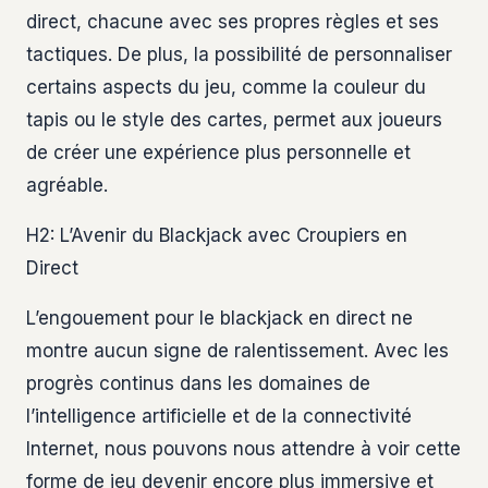
direct, chacune avec ses propres règles et ses
tactiques. De plus, la possibilité de personnaliser
certains aspects du jeu, comme la couleur du
tapis ou le style des cartes, permet aux joueurs
de créer une expérience plus personnelle et
agréable.
H2: L’Avenir du Blackjack avec Croupiers en
Direct
L’engouement pour le blackjack en direct ne
montre aucun signe de ralentissement. Avec les
progrès continus dans les domaines de
l’intelligence artificielle et de la connectivité
Internet, nous pouvons nous attendre à voir cette
forme de jeu devenir encore plus immersive et