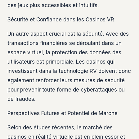
ces jeux plus accessibles et intuitifs.
Sécurité et Confiance dans les Casinos VR
Un autre aspect crucial est la sécurité. Avec des
transactions financières se déroulant dans un
espace virtuel, la protection des données des
utilisateurs est primordiale. Les casinos qui
investissent dans la technologie RV doivent donc
également renforcer leurs mesures de sécurité
pour prévenir toute forme de cyberattaques ou
de fraudes.
Perspectives Futures et Potentiel de Marché
Selon des études récentes, le marché des
casinos en réalité virtuelle est en plein essor et