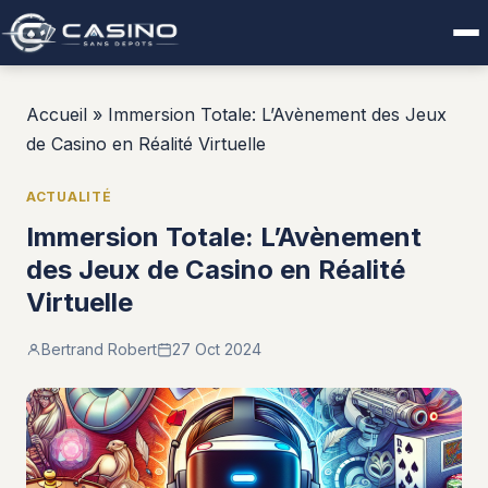
Accueil
»
Immersion Totale: L’Avènement des Jeux
de Casino en Réalité Virtuelle
ACTUALITÉ
Immersion Totale: L’Avènement
des Jeux de Casino en Réalité
Virtuelle
Bertrand Robert
27 Oct 2024