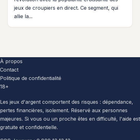
jeux de croupiers en direct. Ce segment, qui
allie la...
À propos
Contact
Politique de confidentialité
18+
Jeu responsable
Les jeux d'argent comportent des risques : dépendance,
pertes financières, isolement. Réservé aux personnes
majeures. Si vous ou un proche êtes en difficulté, l'aide est
gratuite et confidentielle.