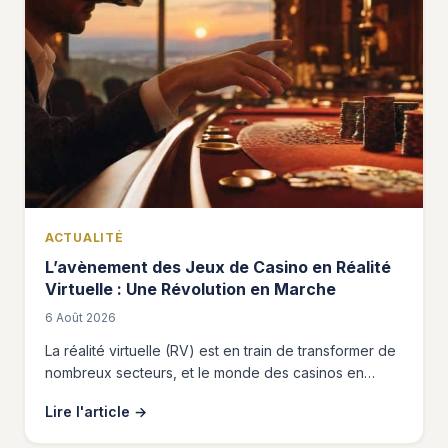
ACTUALITÉ
L’avènement des Jeux de Casino en Réalité
Virtuelle : Une Révolution en Marche
6 Août 2026
La réalité virtuelle (RV) est en train de transformer de
nombreux secteurs, et le monde des casinos en…
Lire l'article
→