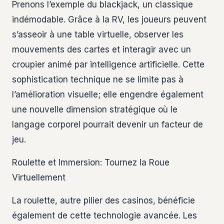
Prenons l’exemple du blackjack, un classique
indémodable. Grâce à la RV, les joueurs peuvent
s’asseoir à une table virtuelle, observer les
mouvements des cartes et interagir avec un
croupier animé par intelligence artificielle. Cette
sophistication technique ne se limite pas à
l’amélioration visuelle; elle engendre également
une nouvelle dimension stratégique où le
langage corporel pourrait devenir un facteur de
jeu.
Roulette et Immersion: Tournez la Roue
Virtuellement
La roulette, autre pilier des casinos, bénéficie
également de cette technologie avancée. Les