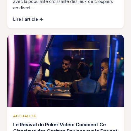
avec la popularité croissante des jeux de croupiers
en direct.…
Lire l'article
→
ACTUALITÉ
Le Revival du Poker Vidéo: Comment Ce