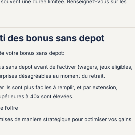
 souvent une durée limitée. Renseignez-vous sur les
rti des bonus sans depot
de votre bonus sans depot:
 sans depot avant de l’activer (wagers, jeux éligibles,
surprises désagréables au moment du retrait.
ils sont plus faciles à remplir, et par extension,
upérieures à 40x sont élevées.
 l’offre
s mises de manière stratégique pour optimiser vos gains