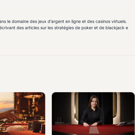
s le domaine des jeux d’argent en ligne et des casinos virtuels.
 écrivant des articles sur les stratégies de poker et de blackjack e