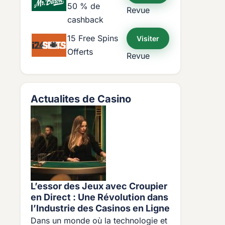
50 % de
Revue
cashback
15 Free Spins
Visiter
Offerts
Revue
Actualites de Casino
L’essor des Jeux avec Croupier
en Direct : Une Révolution dans
l’Industrie des Casinos en Ligne
Dans un monde où la technologie et