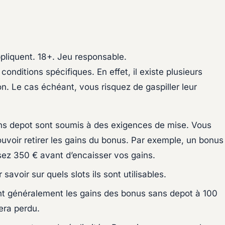
pliquent. 18+. Jeu responsable.
ditions spécifiques. En effet, il existe plusieurs
n. Le cas échéant, vous risquez de gaspiller leur
ns depot sont soumis à des exigences de mise. Vous
uvoir retirer les gains du bonus. Par exemple, un bonus
ez 350 € avant d’encaisser vos gains.
savoir sur quels slots ils sont utilisables.
ent généralement les gains des bonus sans depot à 100
era perdu.