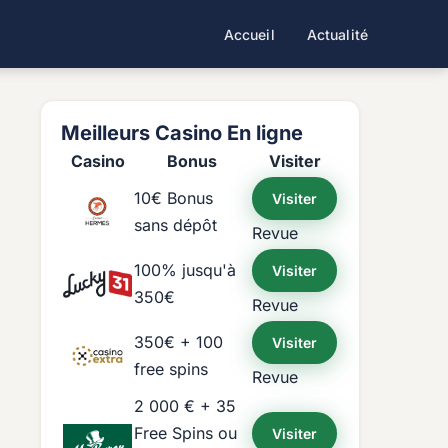
Accueil
Actualité
Meilleurs Casino En ligne
Casino
Bonus
Visiter
10€ Bonus
Visiter
sans dépôt
Revue
100% jusqu'à
Visiter
350€
Revue
350€ + 100
Visiter
free spins
Revue
2 000 € + 35
Free Spins ou
Visiter