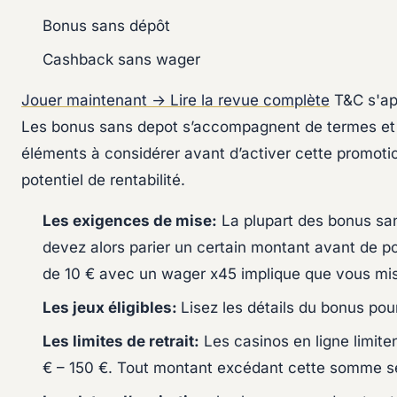
Bonus sans dépôt
Cashback sans wager
Jouer maintenant
→
Lire la revue complète
T&C s'ap
Les bonus sans depot s’accompagnent de termes et con
éléments à considérer avant d’activer cette promotio
potentiel de rentabilité.
Les exigences de mise:
La plupart des bonus sa
devez alors parier un certain montant avant de po
de 10 € avec un wager x45 implique que vous mis
Les jeux éligibles:
Lisez les détails du bonus pour 
Les limites de retrait:
Les casinos en ligne limit
€ – 150 €. Tout montant excédant cette somme s