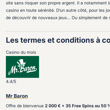
site sans risquer son propre argent. Il a notamment la
casino en toute sérénité. D’un autre côté, pour les jo
de découvrir de nouveaux jeux… Ou simplement de se
Les termes et conditions à c
Casino du mois
4.4/5
Mr Baron
Offre de bienvenue
2 000 € + 35 Free Spins ou 50