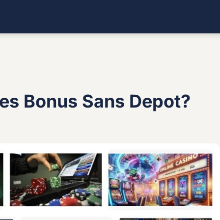
les Bonus Sans Depot?