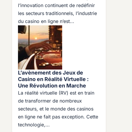
l’innovation continuent de redéfinir
les secteurs traditionnels, l’industrie
du casino en ligne n’est...
L’avènement des Jeux de
Casino en Réalité Virtuelle :
Une Révolution en Marche
La réalité virtuelle (RV) est en train
de transformer de nombreux
secteurs, et le monde des casinos
en ligne ne fait pas exception. Cette
technologie,...