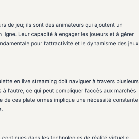
urs de jeu; ils sont des animateurs qui ajoutent un
 ligne. Leur capacité à engager les joueurs et à gérer
ndamentale pour l’attractivité et le dynamisme des jeux
ette en live streaming doit naviguer à travers plusieurs
 à l’autre, ce qui peut compliquer l’accès aux marchés
ue de ces plateformes implique une nécessité constante
e.
s continues dans les technologies de réalité virtuelle