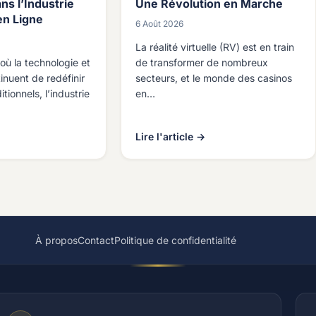
ns l’Industrie
Une Révolution en Marche
en Ligne
6 Août 2026
La réalité virtuelle (RV) est en train
ù la technologie et
de transformer de nombreux
tinuent de redéfinir
secteurs, et le monde des casinos
itionnels, l’industrie
en…
Lire l'article
→
À propos
Contact
Politique de confidentialité