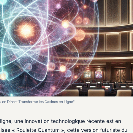
u en Direct Transforme les Casinos en Ligne"
 ligne, une innovation technologique récente est en
ptisée « Roulette Quantum », cette version futuriste du