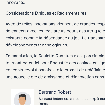
innovants.
Considérations Éthiques et Réglementaires
Avec de telles innovations viennent de grandes respons
de concert avec les régulateurs pour s’assurer que 
existants comme la dépendance au jeu. La transpare
développements technologiques.
En conclusion, la Roulette Quantum n’est pas simple
tournant potentiel pour l’industrie des casinos en li
concepts révolutionnaires, elle promet de redéfinir l
une nouvelle ère de croissance et d’innovation dans 
Bertrand Robert
Bertrand Robert est un rédacteur expérimen
lignes.