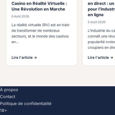
Casino en Réalité Virtuelle :
en direct : u
Une Révolution en Marche
pour l’indust
en ligne
6 Août 2026
5 Août 2026
La réalité virtuelle (RV) est en train
de transformer de nombreux
L’industrie du c
secteurs, et le monde des casinos
connaît une révo
en…
popularité crois
croupiers en di
Lire l'article
→
Lire l'article
→
À propos
Contact
Politique de confidentialité
18+