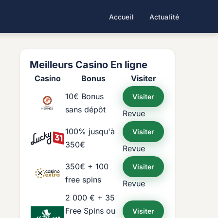
Accueil
Actualité
Meilleurs Casino En ligne
Casino
Bonus
Visiter
10€ Bonus
Visiter
sans dépôt
Revue
100% jusqu'à
Visiter
350€
Revue
350€ + 100
Visiter
free spins
Revue
2 000 € + 35
Free Spins ou
Visiter