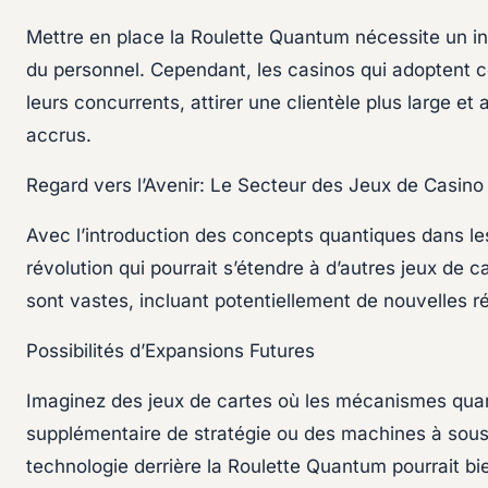
Mettre en place la Roulette Quantum nécessite un inv
du personnel. Cependant, les casinos qui adoptent c
leurs concurrents, attirer une clientèle plus large et
accrus.
Regard vers l’Avenir: Le Secteur des Jeux de Casin
Avec l’introduction des concepts quantiques dans le
révolution qui pourrait s’étendre à d’autres jeux de c
sont vastes, incluant potentiellement de nouvelles 
Possibilités d’Expansions Futures
Imaginez des jeux de cartes où les mécanismes quant
supplémentaire de stratégie ou des machines à sous 
technologie derrière la Roulette Quantum pourrait b