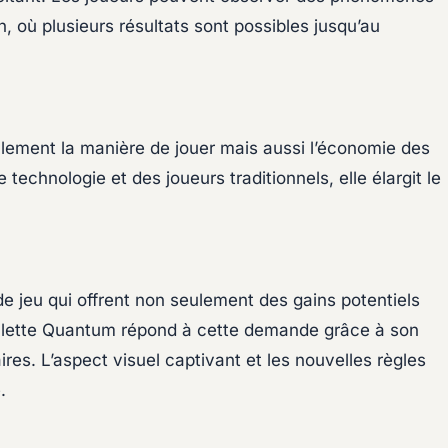
n, où plusieurs résultats sont possibles jusqu’au
lement la manière de jouer mais aussi l’économie des
 technologie et des joueurs traditionnels, elle élargit le
e jeu qui offrent non seulement des gains potentiels
oulette Quantum répond à cette demande grâce à son
res. L’aspect visuel captivant et les nouvelles règles
.