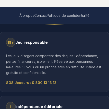
À propos
Contact
Politique de confidentialité
Jeu responsable
18+
Les jeux d'argent comportent des risques : dépendance,
pertes financières, isolement. Réservé aux personnes
majeures. Si vous ou un proche êtes en difficulté, l'aide est
gratuite et confidentielle.
SOS Joueurs : 0 800 13 13 13
Indépendance éditoriale
i