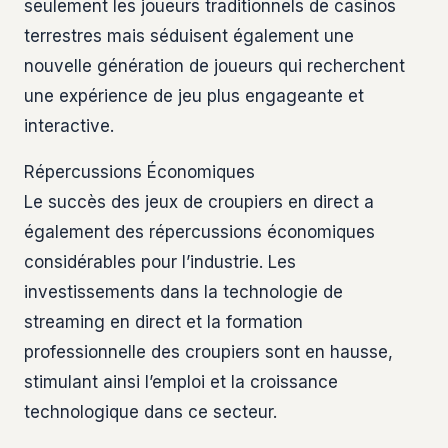
seulement les joueurs traditionnels de casinos
terrestres mais séduisent également une
nouvelle génération de joueurs qui recherchent
une expérience de jeu plus engageante et
interactive.
Répercussions Économiques
Le succès des jeux de croupiers en direct a
également des répercussions économiques
considérables pour l’industrie. Les
investissements dans la technologie de
streaming en direct et la formation
professionnelle des croupiers sont en hausse,
stimulant ainsi l’emploi et la croissance
technologique dans ce secteur.