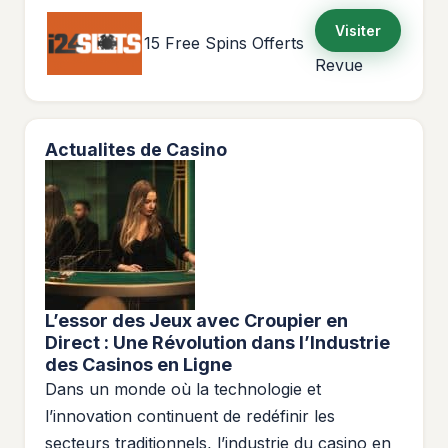
Visiter
15 Free Spins Offerts
Revue
Actualites de Casino
L’essor des Jeux avec Croupier en
Direct : Une Révolution dans l’Industrie
des Casinos en Ligne
Dans un monde où la technologie et
l’innovation continuent de redéfinir les
secteurs traditionnels, l’industrie du casino en