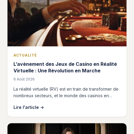
ACTUALITÉ
L’avènement des Jeux de Casino en Réalité
Virtuelle : Une Révolution en Marche
6 Août 2026
La réalité virtuelle (RV) est en train de transformer de
nombreux secteurs, et le monde des casinos en…
Lire l'article
→