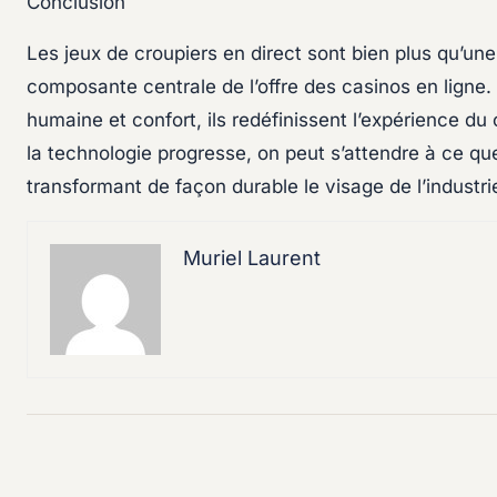
Conclusion
Les jeux de croupiers en direct sont bien plus qu’un
composante centrale de l’offre des casinos en ligne
humaine et confort, ils redéfinissent l’expérience d
la technologie progresse, on peut s’attendre à ce qu
transformant de façon durable le visage de l’industri
Muriel Laurent