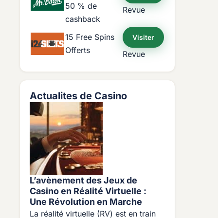
50 % de
Revue
cashback
15 Free Spins
Visiter
Offerts
Revue
Actualites de Casino
L’avènement des Jeux de
Casino en Réalité Virtuelle :
Une Révolution en Marche
La réalité virtuelle (RV) est en train