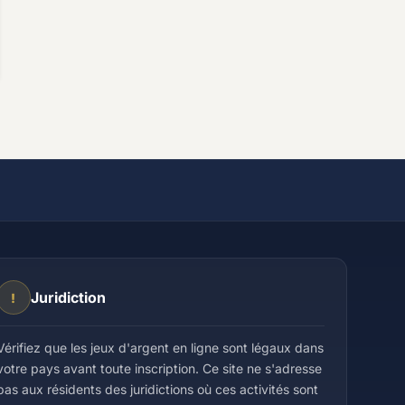
Juridiction
!
Vérifiez que les jeux d'argent en ligne sont légaux dans
votre pays avant toute inscription. Ce site ne s'adresse
pas aux résidents des juridictions où ces activités sont