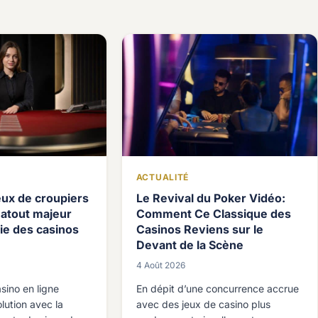
ACTUALITÉ
eux de croupiers
Le Revival du Poker Vidéo:
n atout majeur
Comment Ce Classique des
rie des casinos
Casinos Reviens sur le
Devant de la Scène
4 Août 2026
asino en ligne
En dépit d’une concurrence accrue
lution avec la
avec des jeux de casino plus