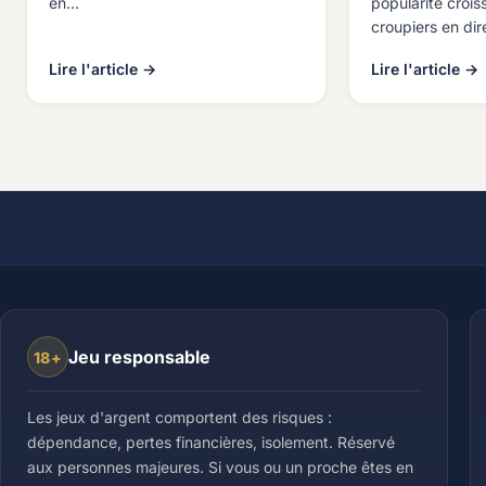
en…
popularité crois
croupiers en di
Lire l'article
→
Lire l'article
→
Jeu responsable
18+
Les jeux d'argent comportent des risques :
dépendance, pertes financières, isolement. Réservé
aux personnes majeures. Si vous ou un proche êtes en