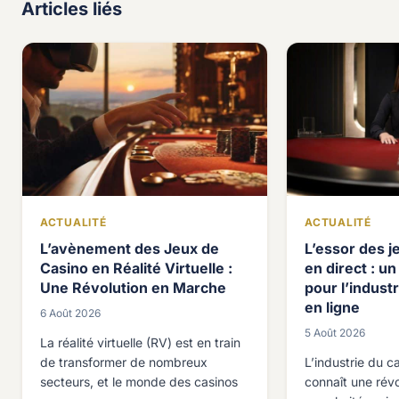
Articles liés
ACTUALITÉ
ACTUALITÉ
L’avènement des Jeux de
L’essor des j
Casino en Réalité Virtuelle :
en direct : u
Une Révolution en Marche
pour l’indust
en ligne
6 Août 2026
5 Août 2026
La réalité virtuelle (RV) est en train
de transformer de nombreux
L’industrie du c
secteurs, et le monde des casinos
connaît une révo