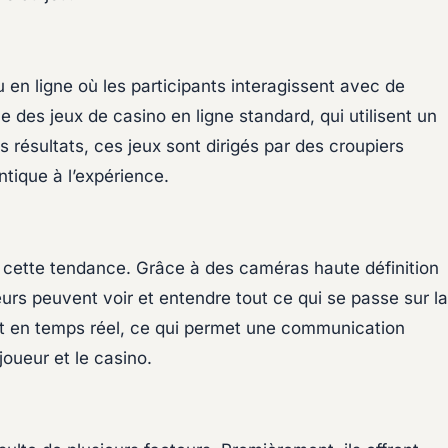
 en ligne où les participants interagissent avec de
ce des jeux de casino en ligne standard, qui utilisent un
 résultats, ces jeux sont dirigés par des croupiers
tique à l’expérience.
de cette tendance. Grâce à des caméras haute définition
rs peuvent voir et entendre tout ce qui se passe sur la
ont en temps réel, ce qui permet une communication
joueur et le casino.