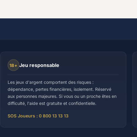
Jeu responsable
18+
Les jeux d'argent comportent des risques :
dépendance, pertes financières, isolement. Réservé
aux personnes majeures. Si vous ou un proche êtes en
difficulté, l'aide est gratuite et confidentielle.
SOS Joueurs : 0 800 13 13 13