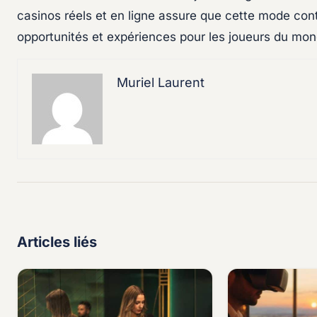
casinos réels et en ligne assure que cette mode cont
opportunités et expériences pour les joueurs du mon
Muriel Laurent
Articles liés