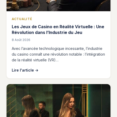
ACTUALITÉ
Les Jeux de Casino en Réalité Virtuelle : Une
Révolution dans l’Industrie du Jeu
8 Août 2026
Avec l’avancée technologique incessante, l’industrie
du casino connaît une révolution notable : l’intégration
de la réalité virtuelle (VR)…
Lire l'article
→