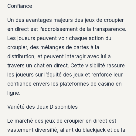
Confiance
Un des avantages majeurs des jeux de croupier
en direct est l’accroissement de la transparence.
Les joueurs peuvent voir chaque action du
croupier, des mélanges de cartes à la
distribution, et peuvent interagir avec lui à
travers un chat en direct. Cette visibilité rassure
les joueurs sur l’équité des jeux et renforce leur
confiance envers les plateformes de casino en
ligne.
Variété des Jeux Disponibles
Le marché des jeux de croupier en direct est
vastement diversifié, allant du blackjack et de la