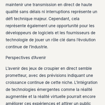
maintenir une transmission en direct de haute
qualité sans délais ni interruptions représente un
défi technique majeur. Cependant, cela
représente également une opportunité pour les
développeurs de logiciels et les fournisseurs de
technologie de jouer un rôle clé dans l’évolution
continue de l’industrie.
Perspectives d’Avenir
L’avenir des jeux de croupier en direct semble
prometteur, avec des prévisions indiquant une
croissance continue de cette niche. L’intégration
de technologies émergentes comme la réalité
augmentée et la réalité virtuelle pourrait encore
améliorer ces expériences et attirer un public