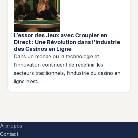
L’essor des Jeux avec Croupier en
Direct : Une Révolution dans l’Industrie
des Casinos en Ligne
Dans un monde où la technologie et
l’innovation continuent de redéfinir les
secteurs traditionnels, l’industrie du casino en
ligne n’est...
À propos
Contact