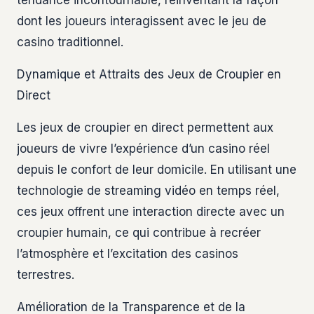
tendance incontournable, réinventant la façon
dont les joueurs interagissent avec le jeu de
casino traditionnel.
Dynamique et Attraits des Jeux de Croupier en
Direct
Les jeux de croupier en direct permettent aux
joueurs de vivre l’expérience d’un casino réel
depuis le confort de leur domicile. En utilisant une
technologie de streaming vidéo en temps réel,
ces jeux offrent une interaction directe avec un
croupier humain, ce qui contribue à recréer
l’atmosphère et l’excitation des casinos
terrestres.
Amélioration de la Transparence et de la