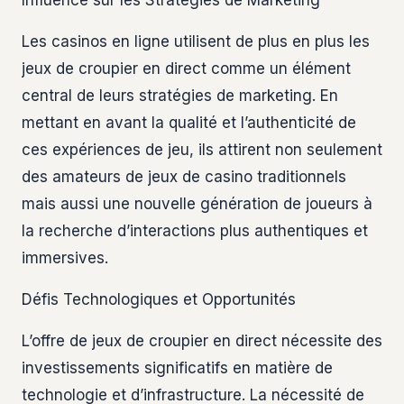
Influence sur les Stratégies de Marketing
Les casinos en ligne utilisent de plus en plus les
jeux de croupier en direct comme un élément
central de leurs stratégies de marketing. En
mettant en avant la qualité et l’authenticité de
ces expériences de jeu, ils attirent non seulement
des amateurs de jeux de casino traditionnels
mais aussi une nouvelle génération de joueurs à
la recherche d’interactions plus authentiques et
immersives.
Défis Technologiques et Opportunités
L’offre de jeux de croupier en direct nécessite des
investissements significatifs en matière de
technologie et d’infrastructure. La nécessité de