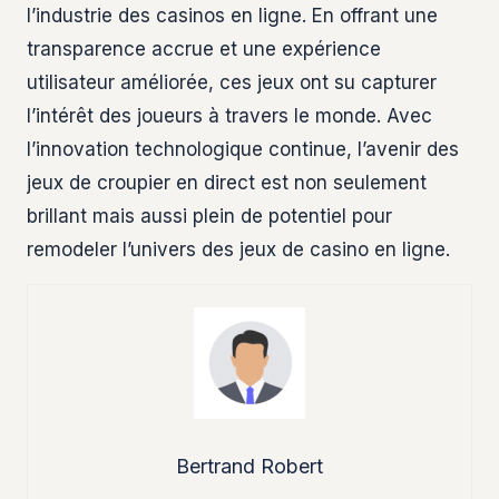
l’industrie des casinos en ligne. En offrant une
transparence accrue et une expérience
utilisateur améliorée, ces jeux ont su capturer
l’intérêt des joueurs à travers le monde. Avec
l’innovation technologique continue, l’avenir des
jeux de croupier en direct est non seulement
brillant mais aussi plein de potentiel pour
remodeler l’univers des jeux de casino en ligne.
Bertrand Robert