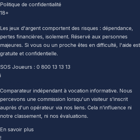
Politique de confidentialité
18+
Jeu responsable
Les jeux d'argent comportent des risques : dépendance,
pertes financières, isolement. Réservé aux personnes
majeures. Si vous ou un proche êtes en difficulté, l'aide est
gratuite et confidentielle.
SOS Joueurs : 0 800 13 13 13
i
Indépendance éditoriale
Comparateur indépendant à vocation informative. Nous
percevons une commission lorsqu'un visiteur s'inscrit
auprès d'un opérateur via nos liens. Cela n'influence ni
notre classement, ni nos évaluations.
En savoir plus
!