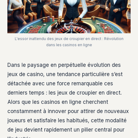
L'essor inattendu des jeux de croupier en direct : Révolution
dans les casinos en ligne
Dans le paysage en perpétuelle évolution des
jeux de casino, une tendance particulière s’est
détachée avec une force remarquable ces
derniers temps : les jeux de croupier en direct.
Alors que les casinos en ligne cherchent
constamment à innover pour attirer de nouveaux
joueurs et satisfaire les habitués, cette modalité
de jeu devient rapidement un pilier central pour