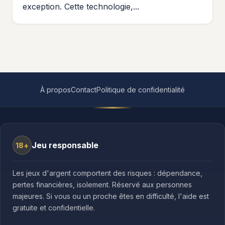
exception. Cette technologie,...
À propos
Contact
Politique de confidentialité
Jeu responsable
18+
Les jeux d'argent comportent des risques : dépendance,
pertes financières, isolement. Réservé aux personnes
majeures. Si vous ou un proche êtes en difficulté, l'aide est
gratuite et confidentielle.