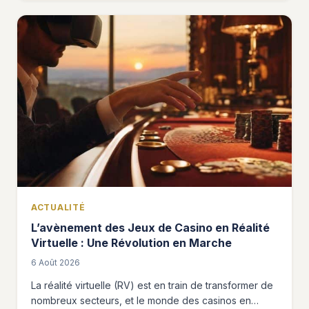
ACTUALITÉ
L’avènement des Jeux de Casino en Réalité
Virtuelle : Une Révolution en Marche
6 Août 2026
La réalité virtuelle (RV) est en train de transformer de
nombreux secteurs, et le monde des casinos en…