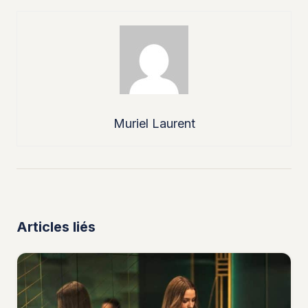
Muriel Laurent
Articles liés