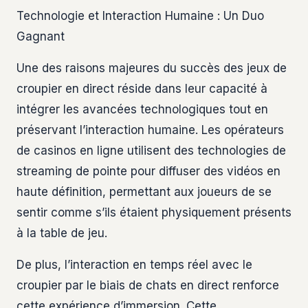
Technologie et Interaction Humaine : Un Duo
Gagnant
Une des raisons majeures du succès des jeux de
croupier en direct réside dans leur capacité à
intégrer les avancées technologiques tout en
préservant l’interaction humaine. Les opérateurs
de casinos en ligne utilisent des technologies de
streaming de pointe pour diffuser des vidéos en
haute définition, permettant aux joueurs de se
sentir comme s’ils étaient physiquement présents
à la table de jeu.
De plus, l’interaction en temps réel avec le
croupier par le biais de chats en direct renforce
cette expérience d’immersion. Cette