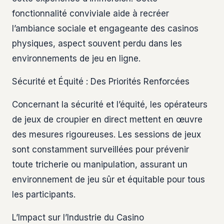
fonctionnalité conviviale aide à recréer
l’ambiance sociale et engageante des casinos
physiques, aspect souvent perdu dans les
environnements de jeu en ligne.
Sécurité et Équité : Des Priorités Renforcées
Concernant la sécurité et l’équité, les opérateurs
de jeux de croupier en direct mettent en œuvre
des mesures rigoureuses. Les sessions de jeux
sont constamment surveillées pour prévenir
toute tricherie ou manipulation, assurant un
environnement de jeu sûr et équitable pour tous
les participants.
L’Impact sur l’Industrie du Casino