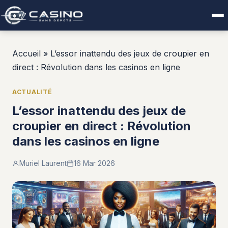
Accueil
»
L’essor inattendu des jeux de croupier en
direct : Révolution dans les casinos en ligne
ACTUALITÉ
L’essor inattendu des jeux de
croupier en direct : Révolution
dans les casinos en ligne
Muriel Laurent
16 Mar 2026