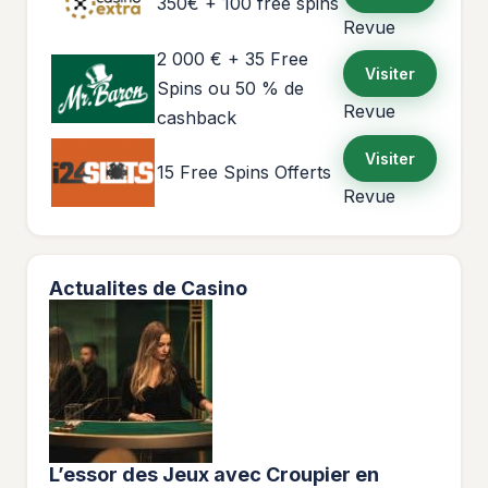
350€ + 100 free spins
Revue
2 000 € + 35 Free
Visiter
Spins ou 50 % de
Revue
cashback
Visiter
15 Free Spins Offerts
Revue
Actualites de Casino
L’essor des Jeux avec Croupier en