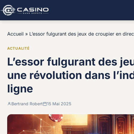
Accueil
»
L’essor fulgurant des jeux de croupier en direc
ACTUALITÉ
L’essor fulgurant des jeu
une révolution dans l’in
ligne
Bertrand Robert
15 Mai 2025