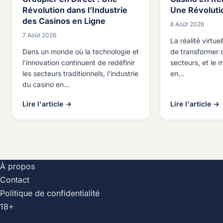
Révolution dans l’Industrie
Une Révoluti
des Casinos en Ligne
6 Août 2026
7 Août 2026
La réalité virtue
Dans un monde où la technologie et
de transformer
l’innovation continuent de redéfinir
secteurs, et le
les secteurs traditionnels, l’industrie
en…
du casino en…
Lire l'article
→
Lire l'article
→
À propos
Contact
Politique de confidentialité
18+
Jeu responsable