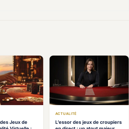
ACTUALITÉ
des Jeux de
L’essor des jeux de croupiers
ité Virtuelle :
en direct : un atout majeur