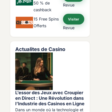
50 % de
Revue
cashback
15 Free Spins
Visiter
Offerts
Revue
Actualites de Casino
L’essor des Jeux avec Croupier
en Direct : Une Révolution dans
l’Industrie des Casinos en Ligne
Dans un monde où la technologie et