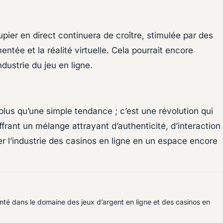
upier en direct continuera de croître, stimulée par des
ntée et la réalité virtuelle. Cela pourrait encore
ndustrie du jeu en ligne.
plus qu’une simple tendance ; c’est une révolution qui
offrant un mélange attrayant d’authenticité, d’interaction
r l’industrie des casinos en ligne en un espace encore
té dans le domaine des jeux d’argent en ligne et des casinos en