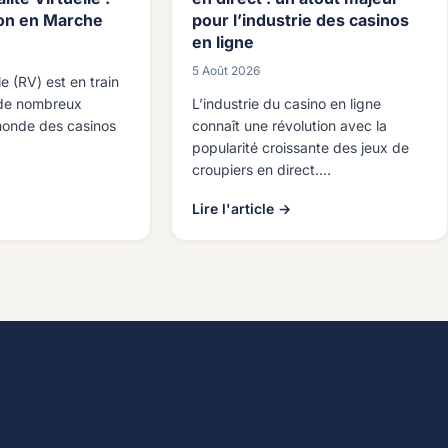
on en Marche
pour l’industrie des casinos
en ligne
5 Août 2026
lle (RV) est en train
 de nombreux
L’industrie du casino en ligne
 monde des casinos
connaît une révolution avec la
popularité croissante des jeux de
croupiers en direct.…
Lire l'article
→