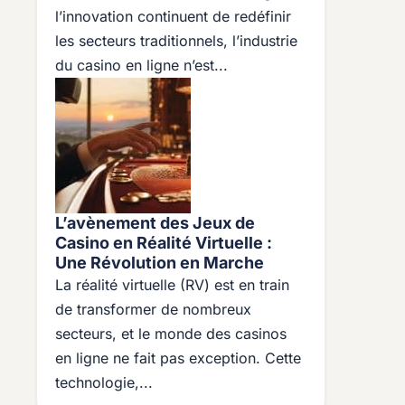
l’innovation continuent de redéfinir
les secteurs traditionnels, l’industrie
du casino en ligne n’est...
L’avènement des Jeux de
Casino en Réalité Virtuelle :
Une Révolution en Marche
La réalité virtuelle (RV) est en train
de transformer de nombreux
secteurs, et le monde des casinos
en ligne ne fait pas exception. Cette
technologie,...