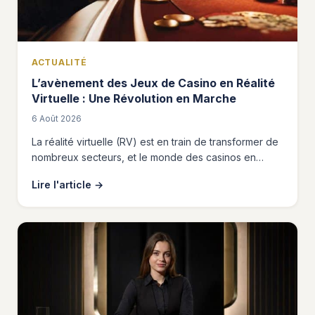
ACTUALITÉ
L’avènement des Jeux de Casino en Réalité
Virtuelle : Une Révolution en Marche
6 Août 2026
La réalité virtuelle (RV) est en train de transformer de
nombreux secteurs, et le monde des casinos en…
Lire l'article
→