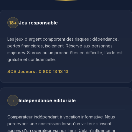
Jeu responsable
18+
Les jeux d'argent comportent des risques : dépendance,
pertes financières, isolement. Réservé aux personnes
majeures. Si vous ou un proche êtes en difficulté, l'aide est
gratuite et confidentielle.
SOS Joueurs : 0 800 13 13 13
Indépendance éditoriale
i
Comparateur indépendant à vocation informative. Nous
percevons une commission lorsqu'un visiteur s'inscrit
auprès d'un opérateur via nos liens. Cela n'influence ni