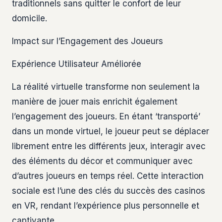
traditionnels sans quitter le confort de leur
domicile.
Impact sur l’Engagement des Joueurs
Expérience Utilisateur Améliorée
La réalité virtuelle transforme non seulement la
manière de jouer mais enrichit également
l’engagement des joueurs. En étant ‘transporté’
dans un monde virtuel, le joueur peut se déplacer
librement entre les différents jeux, interagir avec
des éléments du décor et communiquer avec
d’autres joueurs en temps réel. Cette interaction
sociale est l’une des clés du succès des casinos
en VR, rendant l’expérience plus personnelle et
captivante.