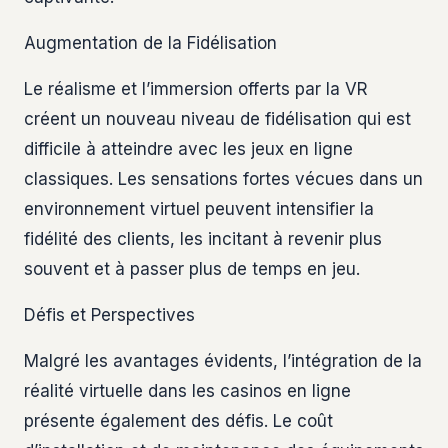
Augmentation de la Fidélisation
Le réalisme et l’immersion offerts par la VR
créent un nouveau niveau de fidélisation qui est
difficile à atteindre avec les jeux en ligne
classiques. Les sensations fortes vécues dans un
environnement virtuel peuvent intensifier la
fidélité des clients, les incitant à revenir plus
souvent et à passer plus de temps en jeu.
Défis et Perspectives
Malgré les avantages évidents, l’intégration de la
réalité virtuelle dans les casinos en ligne
présente également des défis. Le coût