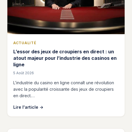
ACTUALITÉ
L’essor des jeux de croupiers en direct : un
atout majeur pour l’industrie des casinos en
ligne
5 Août 2026
L’industrie du casino en ligne connaît une révolution
avec la popularité croissante des jeux de croupiers
en direct.…
Lire l'article
→