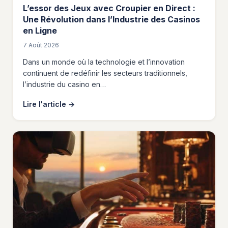
L’essor des Jeux avec Croupier en Direct :
Une Révolution dans l’Industrie des Casinos
en Ligne
7 Août 2026
Dans un monde où la technologie et l’innovation
continuent de redéfinir les secteurs traditionnels,
l’industrie du casino en…
Lire l'article
→