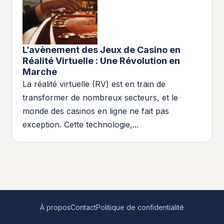
L’avènement des Jeux de Casino en
Réalité Virtuelle : Une Révolution en
Marche
La réalité virtuelle (RV) est en train de
transformer de nombreux secteurs, et le
monde des casinos en ligne ne fait pas
exception. Cette technologie,...
À propos
Contact
Politique de confidentialité