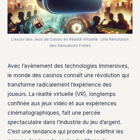
L'essor des Jeux de Casino en Réalité Virtuelle : Une Révolution
des Sensations Fortes
Avec l’avènement des technologies immersives,
le monde des casinos connaît une révolution qui
transforme radicalement l’expérience des
joueurs. La réalité virtuelle (VR), longtemps
confinée aux jeux vidéo et aux expériences
cinématographiques, fait une percée
spectaculaire dans l’industrie du jeu d’argent.
C’est une tendance qui promet de redéfinir les