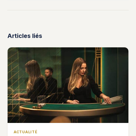
Articles liés
ACTUALITÉ