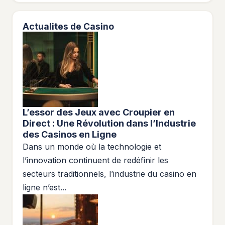
Actualites de Casino
L’essor des Jeux avec Croupier en
Direct : Une Révolution dans l’Industrie
des Casinos en Ligne
Dans un monde où la technologie et
l’innovation continuent de redéfinir les
secteurs traditionnels, l’industrie du casino en
ligne n’est...