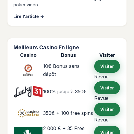
poker vidéo…
Lire l'article
→
Meilleurs Casino En ligne
Casino
Bonus
Visiter
10€ Bonus sans
Visiter
dépôt
Revue
Visiter
100% jusqu'à 350€
Revue
Visiter
350€ + 100 free spins
Revue
2 000 € + 35 Free
Visiter