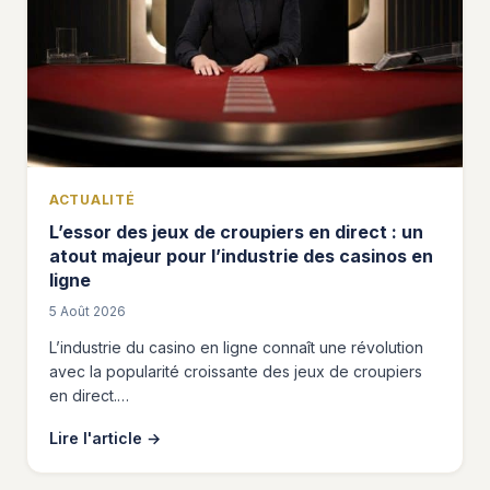
ACTUALITÉ
L’essor des jeux de croupiers en direct : un
atout majeur pour l’industrie des casinos en
ligne
5 Août 2026
L’industrie du casino en ligne connaît une révolution
avec la popularité croissante des jeux de croupiers
en direct.…
Lire l'article
→