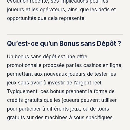
évolution récente, ses implications pour les
joueurs et les opérateurs, ainsi que les défis et
opportunités que cela représente.
Qu’est-ce qu’un Bonus sans Dépôt ?
Un bonus sans dépôt est une offre
promotionnelle proposée par les casinos en ligne,
permettant aux nouveaux joueurs de tester les
jeux sans avoir à investir de l’argent réel.
Typiquement, ces bonus prennent la forme de
crédits gratuits que les joueurs peuvent utiliser
pour participer à différents jeux, ou de tours
gratuits sur des machines à sous spécifiques.