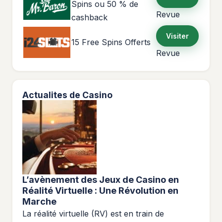
Spins ou 50 % de
Revue
cashback
Visiter
15 Free Spins Offerts
Revue
Actualites de Casino
L’avènement des Jeux de Casino en
Réalité Virtuelle : Une Révolution en
Marche
La réalité virtuelle (RV) est en train de