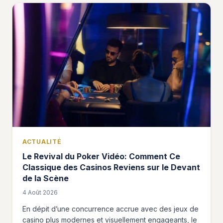
ACTUALITÉ
Le Revival du Poker Vidéo: Comment Ce
Classique des Casinos Reviens sur le Devant
de la Scène
4 Août 2026
En dépit d’une concurrence accrue avec des jeux de
casino plus modernes et visuellement engageants, le