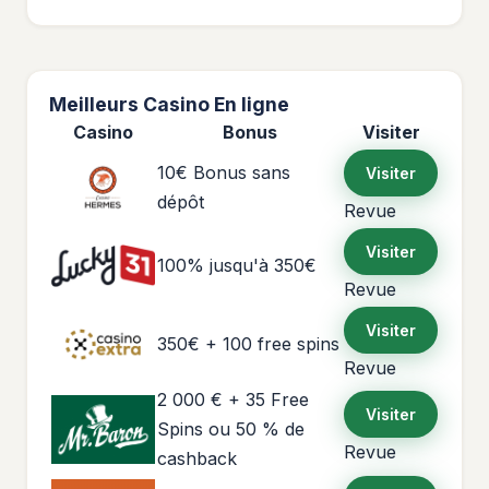
Meilleurs Casino En ligne
Casino
Bonus
Visiter
10€ Bonus sans
Visiter
dépôt
Revue
Visiter
100% jusqu'à 350€
Revue
Visiter
350€ + 100 free spins
Revue
2 000 € + 35 Free
Visiter
Spins ou 50 % de
Revue
cashback