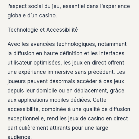
l’aspect social du jeu, essentiel dans l’expérience
globale d’un casino.
Technologie et Accessibilité
Avec les avancées technologiques, notamment
la diffusion en haute définition et les interfaces
utilisateur optimisées, les jeux en direct offrent
une expérience immersive sans précédent. Les
joueurs peuvent désormais accéder à ces jeux
depuis leur domicile ou en déplacement, grâce
aux applications mobiles dédiées. Cette
accessibilité, combinée à une qualité de diffusion
exceptionnelle, rend les jeux de casino en direct
particulièrement attirants pour une large
audience.