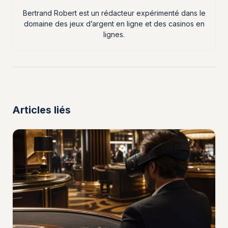
Bertrand Robert est un rédacteur expérimenté dans le
domaine des jeux d’argent en ligne et des casinos en
lignes.
Articles liés