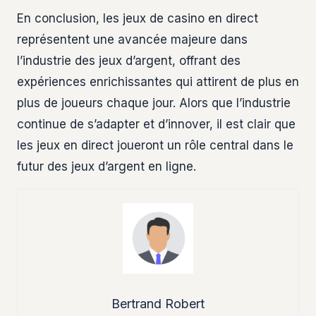
En conclusion, les jeux de casino en direct
représentent une avancée majeure dans
l’industrie des jeux d’argent, offrant des
expériences enrichissantes qui attirent de plus en
plus de joueurs chaque jour. Alors que l’industrie
continue de s’adapter et d’innover, il est clair que
les jeux en direct joueront un rôle central dans le
futur des jeux d’argent en ligne.
Bertrand Robert