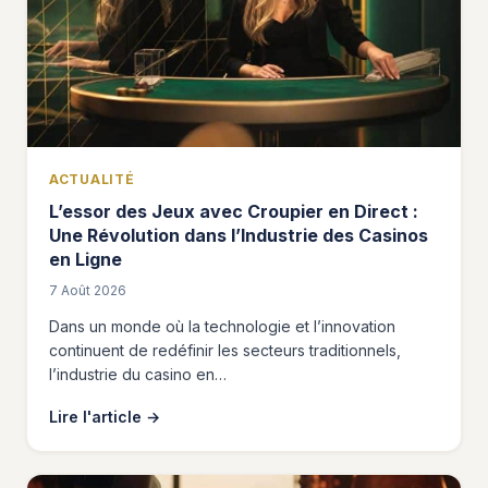
ACTUALITÉ
L’essor des Jeux avec Croupier en Direct :
Une Révolution dans l’Industrie des Casinos
en Ligne
7 Août 2026
Dans un monde où la technologie et l’innovation
continuent de redéfinir les secteurs traditionnels,
l’industrie du casino en…
Lire l'article
→