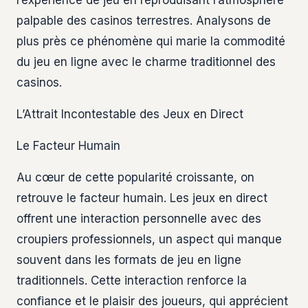
l’expérience de jeu en reproduisant l’atmosphère
palpable des casinos terrestres. Analysons de
plus près ce phénomène qui marie la commodité
du jeu en ligne avec le charme traditionnel des
casinos.
L’Attrait Incontestable des Jeux en Direct
Le Facteur Humain
Au cœur de cette popularité croissante, on
retrouve le facteur humain. Les jeux en direct
offrent une interaction personnelle avec des
croupiers professionnels, un aspect qui manque
souvent dans les formats de jeu en ligne
traditionnels. Cette interaction renforce la
confiance et le plaisir des joueurs, qui apprécient