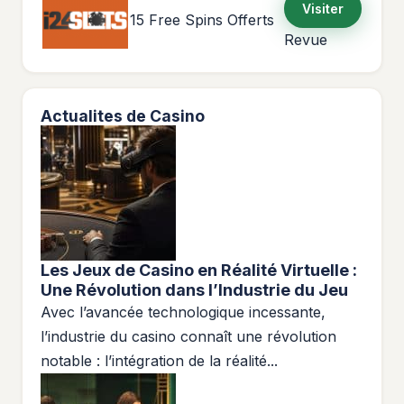
Visiter
15 Free Spins Offerts
Revue
Actualites de Casino
Les Jeux de Casino en Réalité Virtuelle :
Une Révolution dans l’Industrie du Jeu
Avec l’avancée technologique incessante,
l’industrie du casino connaît une révolution
notable : l’intégration de la réalité...