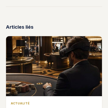
Articles liés
ACTUALITÉ