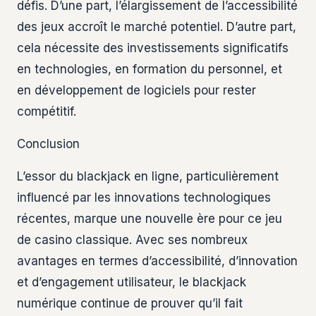
défis. D’une part, l’élargissement de l’accessibilité
des jeux accroît le marché potentiel. D’autre part,
cela nécessite des investissements significatifs
en technologies, en formation du personnel, et
en développement de logiciels pour rester
compétitif.
Conclusion
L’essor du blackjack en ligne, particulièrement
influencé par les innovations technologiques
récentes, marque une nouvelle ère pour ce jeu
de casino classique. Avec ses nombreux
avantages en termes d’accessibilité, d’innovation
et d’engagement utilisateur, le blackjack
numérique continue de prouver qu’il fait