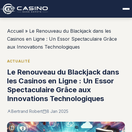
Accueil
»
Le Renouveau du Blackjack dans les
Casinos en Ligne : Un Essor Spectaculaire Grâce
aux Innovations Technologiques
ACTUALITÉ
Le Renouveau du Blackjack dans
les Casinos en Ligne : Un Essor
Spectaculaire Grâce aux
Innovations Technologiques
Bertrand Robert
8 Jan 2025