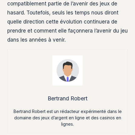
compatiblement partie de l’avenir des jeux de
hasard. Toutefois, seuls les temps nous diront
quelle direction cette évolution continuera de
prendre et comment elle façonnera l’avenir du jeu
dans les années à venir.
Bertrand Robert
Bertrand Robert est un rédacteur expérimenté dans le
domaine des jeux d’argent en ligne et des casinos en
lignes.