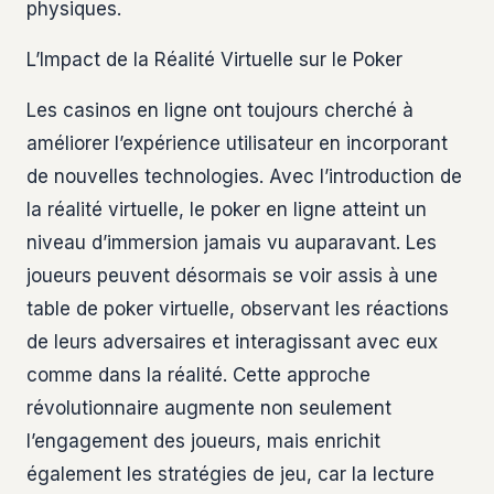
physiques.
L’Impact de la Réalité Virtuelle sur le Poker
Les casinos en ligne ont toujours cherché à
améliorer l’expérience utilisateur en incorporant
de nouvelles technologies. Avec l’introduction de
la réalité virtuelle, le poker en ligne atteint un
niveau d’immersion jamais vu auparavant. Les
joueurs peuvent désormais se voir assis à une
table de poker virtuelle, observant les réactions
de leurs adversaires et interagissant avec eux
comme dans la réalité. Cette approche
révolutionnaire augmente non seulement
l’engagement des joueurs, mais enrichit
également les stratégies de jeu, car la lecture