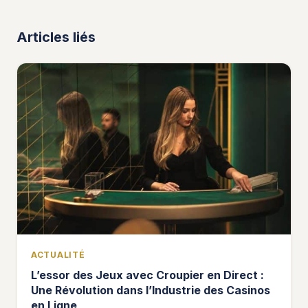
Articles liés
ACTUALITÉ
L’essor des Jeux avec Croupier en Direct :
Une Révolution dans l’Industrie des Casinos
en Ligne