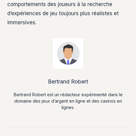
comportements des joueurs à la recherche
d’expériences de jeu toujours plus réalistes et
immersives.
Bertrand Robert
Bertrand Robert est un rédacteur expérimenté dans le
domaine des jeux d’argent en ligne et des casinos en
lignes.