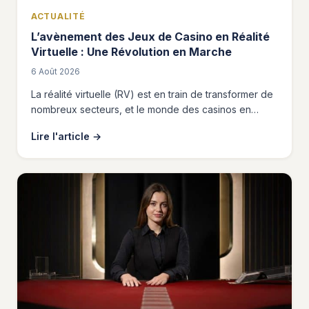
ACTUALITÉ
L’avènement des Jeux de Casino en Réalité
Virtuelle : Une Révolution en Marche
6 Août 2026
La réalité virtuelle (RV) est en train de transformer de
nombreux secteurs, et le monde des casinos en…
Lire l'article
→