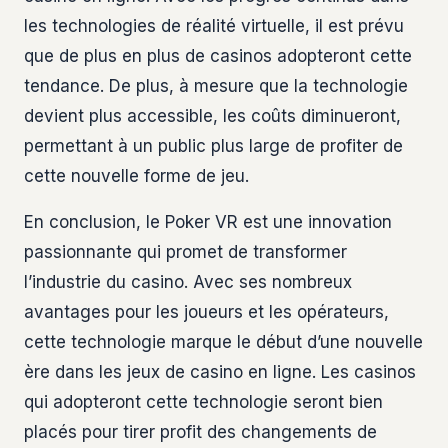
les technologies de réalité virtuelle, il est prévu
que de plus en plus de casinos adopteront cette
tendance. De plus, à mesure que la technologie
devient plus accessible, les coûts diminueront,
permettant à un public plus large de profiter de
cette nouvelle forme de jeu.
En conclusion, le Poker VR est une innovation
passionnante qui promet de transformer
l’industrie du casino. Avec ses nombreux
avantages pour les joueurs et les opérateurs,
cette technologie marque le début d’une nouvelle
ère dans les jeux de casino en ligne. Les casinos
qui adopteront cette technologie seront bien
placés pour tirer profit des changements de