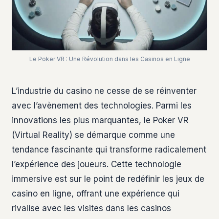
Le Poker VR : Une Révolution dans les Casinos en Ligne
L’industrie du casino ne cesse de se réinventer
avec l’avènement des technologies. Parmi les
innovations les plus marquantes, le Poker VR
(Virtual Reality) se démarque comme une
tendance fascinante qui transforme radicalement
l’expérience des joueurs. Cette technologie
immersive est sur le point de redéfinir les jeux de
casino en ligne, offrant une expérience qui
rivalise avec les visites dans les casinos