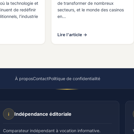
ù la technologie et
de transformer de nombreux
tinuent de redéfinir
secteurs, et le monde des casinos
itionnels, l’industrie
en…
Lire l'article
→
À propos
Contact
Politique de confidentialité
Indépendance éditoriale
i
Comparateur indépendant à vocation informative.