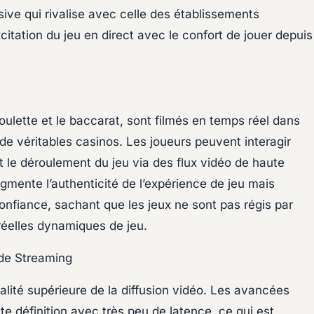
ve qui rivalise avec celle des établissements
citation du jeu en direct avec le confort de jouer depuis
 roulette et le baccarat, sont filmés en temps réel dans
véritables casinos. Les joueurs peuvent interagir
 le déroulement du jeu via des flux vidéo de haute
gmente l’authenticité de l’expérience de jeu mais
onfiance, sachant que les jeux ne sont pas régis par
réelles dynamiques de jeu.
 de Streaming
alité supérieure de la diffusion vidéo. Les avancées
e définition avec très peu de latence, ce qui est