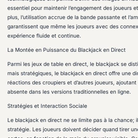
essentiel pour maintenir l’engagement des joueurs et 
plus, l’utilisation accrue de la bande passante et l
garantissent que même les joueurs avec des connexi
expérience fluide et continue.
La Montée en Puissance du Blackjack en Direct
Parmi les jeux de table en direct, le blackjack se di
mais stratégiques, le blackjack en direct offre une di
réactions des croupiers et d’autres joueurs, ajoutan
absente dans les versions traditionnelles en ligne.
Stratégies et Interaction Sociale
Le blackjack en direct ne se limite pas à la chance
stratégie. Les joueurs doivent décider quand tirer un