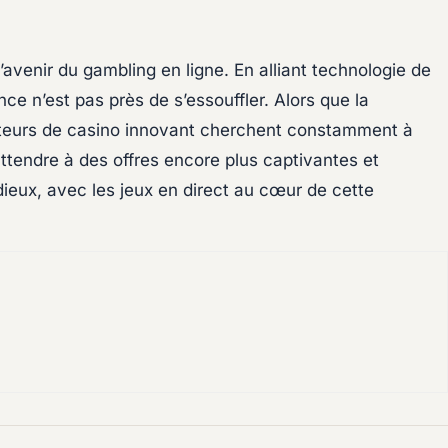
’avenir du gambling en ligne. En alliant technologie de
nce n’est pas près de s’essouffler. Alors que la
ateurs de casino innovant cherchent constamment à
attendre à des offres encore plus captivantes et
dieux, avec les jeux en direct au cœur de cette