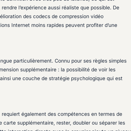
rendre l’expérience aussi réaliste que possible. De
’amélioration des codecs de compression vidéo
ons Internet moins rapides peuvent profiter d’une
stingue particulièrement. Connu pour ses règles simples
mension supplémentaire : la possibilité de voir les
t ainsi une couche de stratégie psychologique qui est
; il requiert également des compétences en termes de
e carte supplémentaire, rester, doubler ou séparer les