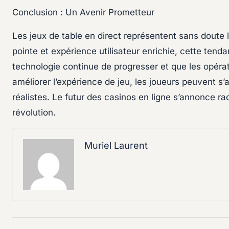
Conclusion : Un Avenir Prometteur
Les jeux de table en direct représentent sans doute l
pointe et expérience utilisateur enrichie, cette tenda
technologie continue de progresser et que les opér
améliorer l’expérience de jeu, les joueurs peuvent s’
réalistes. Le futur des casinos en ligne s’annonce ra
révolution.
Muriel Laurent