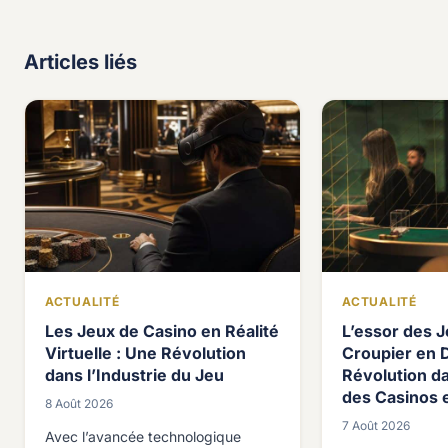
Articles liés
ACTUALITÉ
ACTUALITÉ
Les Jeux de Casino en Réalité
L’essor des 
Virtuelle : Une Révolution
Croupier en D
dans l’Industrie du Jeu
Révolution da
des Casinos 
8 Août 2026
7 Août 2026
Avec l’avancée technologique