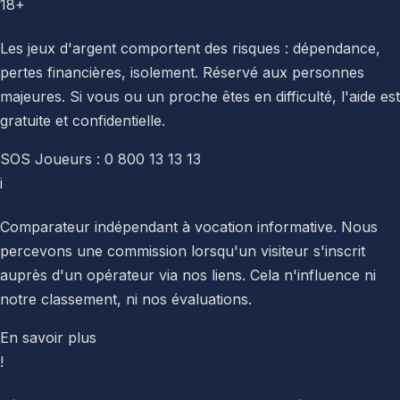
18+
Jeu responsable
Les jeux d'argent comportent des risques : dépendance,
pertes financières, isolement. Réservé aux personnes
majeures. Si vous ou un proche êtes en difficulté, l'aide est
gratuite et confidentielle.
SOS Joueurs : 0 800 13 13 13
i
Indépendance éditoriale
Comparateur indépendant à vocation informative. Nous
percevons une commission lorsqu'un visiteur s'inscrit
auprès d'un opérateur via nos liens. Cela n'influence ni
notre classement, ni nos évaluations.
En savoir plus
!
Juridiction