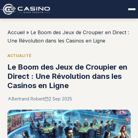
Accueil
»
Le Boom des Jeux de Croupier en Direct :
Une Révolution dans les Casinos en Ligne
ACTUALITÉ
Le Boom des Jeux de Croupier en
Direct : Une Révolution dans les
Casinos en Ligne
Bertrand Robert
2 Sep 2025