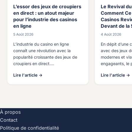
L’essor des jeux de croupiers
Le Revival du
en direct : un atout majeur
Comment Ce 
pour l’industrie des casinos
Casinos Revi
en ligne
Devant de la
5 Août 2026
4 Août 2026
L’industrie du casino en ligne
En dépit d’une 
connaît une révolution avec la
avec des jeux d
popularité croissante des jeux de
modernes et vis
croupiers en direct.…
engageants, le
Lire l'article
→
Lire l'article
→
À propos
Contact
Politique de confidentialité