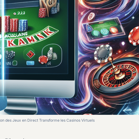
on des Jeux en Direct Transforme les Casinos Virtuels