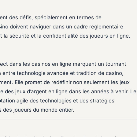
ent des défis, spécialement en termes de
sino doivent naviguer dans un cadre réglementaire
la sécurité et la confidentialité des joueurs en ligne.
rect dans les casinos en ligne marquent un tournant
on entre technologie avancée et tradition de casino,
ent. Elle promet de redéfinir non seulement les jeux
 des jeux d’argent en ligne dans les années à venir. Le
ation agile des technologies et des stratégies
 des joueurs du monde entier.