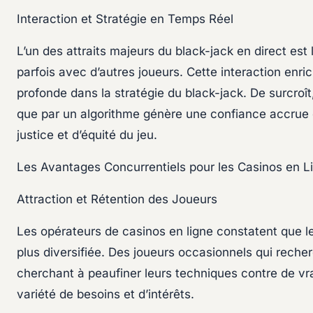
Interaction et Stratégie en Temps Réel
L’un des attraits majeurs du black-jack en direct est l
parfois avec d’autres joueurs. Cette interaction enri
profonde dans la stratégie du black-jack. De surcroît,
que par un algorithme génère une confiance accrue 
justice et d’équité du jeu.
Les Avantages Concurrentiels pour les Casinos en L
Attraction et Rétention des Joueurs
Les opérateurs de casinos en ligne constatent que le 
plus diversifiée. Des joueurs occasionnels qui recher
cherchant à peaufiner leurs techniques contre de vra
variété de besoins et d’intérêts.