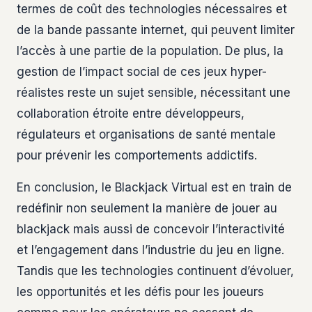
termes de coût des technologies nécessaires et
de la bande passante internet, qui peuvent limiter
l’accès à une partie de la population. De plus, la
gestion de l’impact social de ces jeux hyper-
réalistes reste un sujet sensible, nécessitant une
collaboration étroite entre développeurs,
régulateurs et organisations de santé mentale
pour prévenir les comportements addictifs.
En conclusion, le Blackjack Virtual est en train de
redéfinir non seulement la manière de jouer au
blackjack mais aussi de concevoir l’interactivité
et l’engagement dans l’industrie du jeu en ligne.
Tandis que les technologies continuent d’évoluer,
les opportunités et les défis pour les joueurs