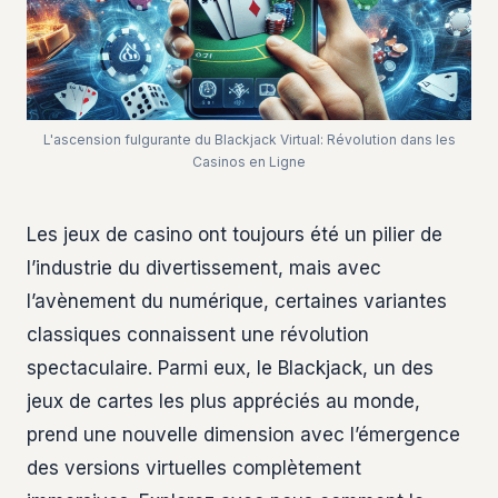
L'ascension fulgurante du Blackjack Virtual: Révolution dans les
Casinos en Ligne
Les jeux de casino ont toujours été un pilier de
l’industrie du divertissement, mais avec
l’avènement du numérique, certaines variantes
classiques connaissent une révolution
spectaculaire. Parmi eux, le Blackjack, un des
jeux de cartes les plus appréciés au monde,
prend une nouvelle dimension avec l’émergence
des versions virtuelles complètement