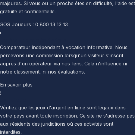
majeures. Si vous ou un proche êtes en difficulté, l'aide est
gratuite et confidentielle.
SOS Joueurs : 0 800 13 13 13
i
Indépendance éditoriale
Comparateur indépendant à vocation informative. Nous
percevons une commission lorsqu'un visiteur s'inscrit
auprès d'un opérateur via nos liens. Cela n'influence ni
notre classement, ni nos évaluations.
En savoir plus
!
Juridiction
Vérifiez que les jeux d'argent en ligne sont légaux dans
votre pays avant toute inscription. Ce site ne s'adresse pas
aux résidents des juridictions où ces activités sont
interdites.