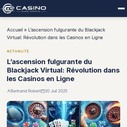
Accueil
»
L’ascension fulgurante du Blackjack
Virtual: Révolution dans les Casinos en Ligne
ACTUALITÉ
L’ascension fulgurante du
Blackjack Virtual: Révolution dans
les Casinos en Ligne
Bertrand Robert
30 Juil 2025