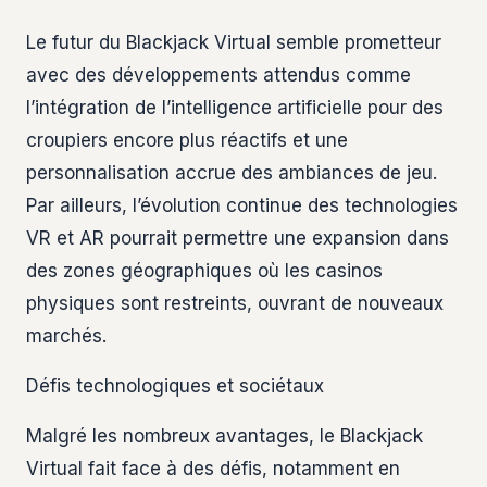
Le futur du Blackjack Virtual semble prometteur
avec des développements attendus comme
l’intégration de l’intelligence artificielle pour des
croupiers encore plus réactifs et une
personnalisation accrue des ambiances de jeu.
Par ailleurs, l’évolution continue des technologies
VR et AR pourrait permettre une expansion dans
des zones géographiques où les casinos
physiques sont restreints, ouvrant de nouveaux
marchés.
Défis technologiques et sociétaux
Malgré les nombreux avantages, le Blackjack
Virtual fait face à des défis, notamment en