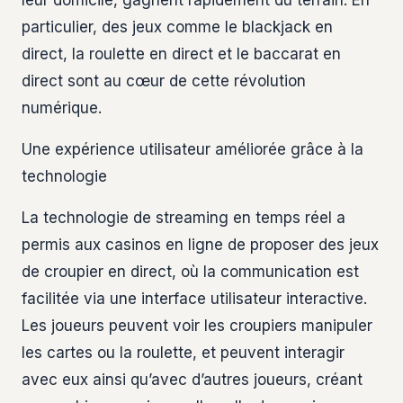
leur domicile, gagnent rapidement du terrain. En
particulier, des jeux comme le blackjack en
direct, la roulette en direct et le baccarat en
direct sont au cœur de cette révolution
numérique.
Une expérience utilisateur améliorée grâce à la
technologie
La technologie de streaming en temps réel a
permis aux casinos en ligne de proposer des jeux
de croupier en direct, où la communication est
facilitée via une interface utilisateur interactive.
Les joueurs peuvent voir les croupiers manipuler
les cartes ou la roulette, et peuvent interagir
avec eux ainsi qu’avec d’autres joueurs, créant