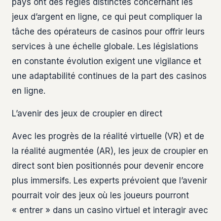
pays ont des règles distinctes concernant les
jeux d’argent en ligne, ce qui peut compliquer la
tâche des opérateurs de casinos pour offrir leurs
services à une échelle globale. Les législations
en constante évolution exigent une vigilance et
une adaptabilité continues de la part des casinos
en ligne.
L’avenir des jeux de croupier en direct
Avec les progrès de la réalité virtuelle (VR) et de
la réalité augmentée (AR), les jeux de croupier en
direct sont bien positionnés pour devenir encore
plus immersifs. Les experts prévoient que l’avenir
pourrait voir des jeux où les joueurs pourront
« entrer » dans un casino virtuel et interagir avec