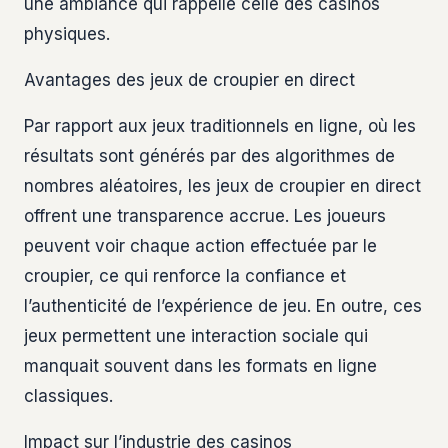
une ambiance qui rappelle celle des casinos
physiques.
Avantages des jeux de croupier en direct
Par rapport aux jeux traditionnels en ligne, où les
résultats sont générés par des algorithmes de
nombres aléatoires, les jeux de croupier en direct
offrent une transparence accrue. Les joueurs
peuvent voir chaque action effectuée par le
croupier, ce qui renforce la confiance et
l’authenticité de l’expérience de jeu. En outre, ces
jeux permettent une interaction sociale qui
manquait souvent dans les formats en ligne
classiques.
Impact sur l’industrie des casinos