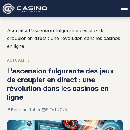
Accueil
»
L’ascension fulgurante des jeux de
croupier en direct : une révolution dans les casinos
en ligne
ACTUALITÉ
L’ascension fulgurante des jeux
de croupier en direct : une
révolution dans les casinos en
ligne
Bertrand Robert
6 Oct 2025