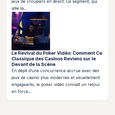
jeux de croupiers en direct. Ce segment, qui
allie la...
Le Revival du Poker Vidéo: Comment Ce
Classique des Casinos Reviens sur le
Devant de la Scène
En dépit d’une concurrence accrue avec des
jeux de casino plus modernes et visuellement
engageants, le poker vidéo connaît un retour
en force...