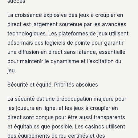
succès
La croissance explosive des jeux à croupier en
direct est largement soutenue par les avancées
technologiques. Les plateformes de jeux utilisent
désormais des logiciels de pointe pour garantir
une diffusion en direct sans latence, essentielle
pour maintenir le dynamisme et l’excitation du
jeu.
Sécurité et équité: Priorités absolues
La sécurité est une préoccupation majeure pour
les joueurs en ligne, et les jeux à croupier en
direct sont conçus pour être aussi transparents
et équitables que possible. Les casinos utilisent
des équipements de jeu certifiés et des