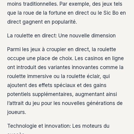
moins traditionnelles. Par exemple, des jeux tels
que la roue de la fortune en direct ou le Sic Bo en
direct gagnent en popularité.
La roulette en direct: Une nouvelle dimension
Parmi les jeux à croupier en direct, la roulette
occupe une place de choix. Les casinos en ligne
ont introduit des variantes innovantes comme la
roulette immersive ou la roulette éclair, qui
ajoutent des effets spéciaux et des gains
potentiels supplémentaires, augmentant ainsi
l’attrait du jeu pour les nouvelles générations de
joueurs.
Technologie et innovation: Les moteurs du