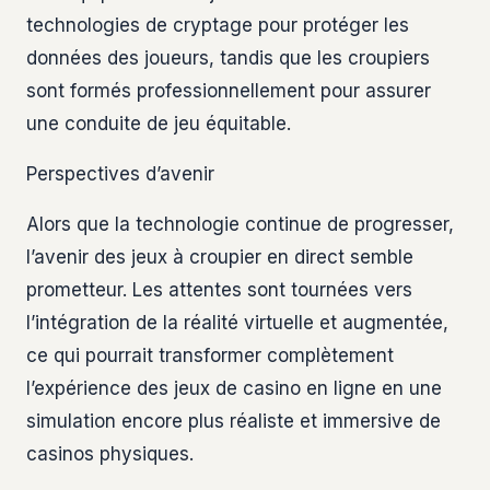
technologies de cryptage pour protéger les
données des joueurs, tandis que les croupiers
sont formés professionnellement pour assurer
une conduite de jeu équitable.
Perspectives d’avenir
Alors que la technologie continue de progresser,
l’avenir des jeux à croupier en direct semble
prometteur. Les attentes sont tournées vers
l’intégration de la réalité virtuelle et augmentée,
ce qui pourrait transformer complètement
l’expérience des jeux de casino en ligne en une
simulation encore plus réaliste et immersive de
casinos physiques.