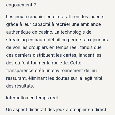
engouement ?
Les jeux à croupier en direct attirent les joueurs
grâce à leur capacité à recréer une ambiance
authentique de casino. La technologie de
streaming en haute définition permet aux joueurs
de voir les croupiers en temps réel, tandis que
ces derniers distribuent les cartes, lancent les
dés ou font tourner la roulette. Cette
transparence crée un environnement de jeu
rassurant, éliminant les doutes sur la légitimité
des résultats.
Interaction en temps réel
Un aspect distinctif des jeux à croupier en direct