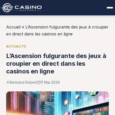
Accueil
»
L’Ascension fulgurante des jeux à croupier
en direct dans les casinos en ligne
ACTUALITÉ
L’Ascension fulgurante des jeux à
croupier en direct dans les
casinos en ligne
Bertrand Robert
11 Mai 2026