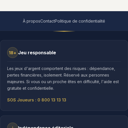
À propos
Contact
Politique de confidentialité
Jeu responsable
18+
Les jeux d'argent comportent des risques : dépendance,
pertes financières, isolement. Réservé aux personnes
majeures. Si vous ou un proche êtes en difficulté, l'aide est
gratuite et confidentielle.
SOS Joueurs : 0 800 13 13 13