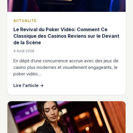
ACTUALITÉ
Le Revival du Poker Vidéo: Comment Ce
Classique des Casinos Reviens sur le Devant
de la Scène
4 Août 2026
En dépit d’une concurrence accrue avec des jeux de
casino plus modernes et visuellement engageants, le
poker vidéo…
Lire l'article
→