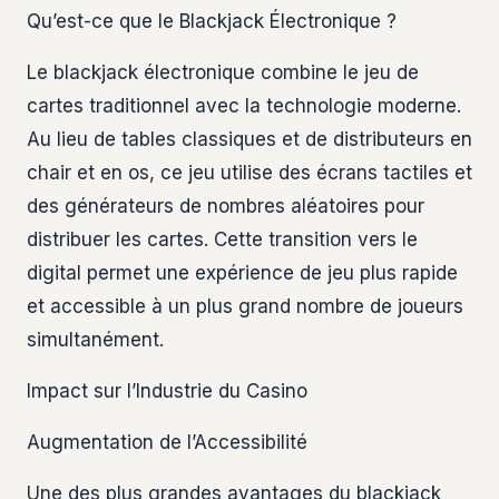
Qu’est-ce que le Blackjack Électronique ?
Le blackjack électronique combine le jeu de
cartes traditionnel avec la technologie moderne.
Au lieu de tables classiques et de distributeurs en
chair et en os, ce jeu utilise des écrans tactiles et
des générateurs de nombres aléatoires pour
distribuer les cartes. Cette transition vers le
digital permet une expérience de jeu plus rapide
et accessible à un plus grand nombre de joueurs
simultanément.
Impact sur l’Industrie du Casino
Augmentation de l’Accessibilité
Une des plus grandes avantages du blackjack