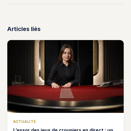
Articles liés
ACTUALITÉ
L’essor des jeux de croupiers en direct : un