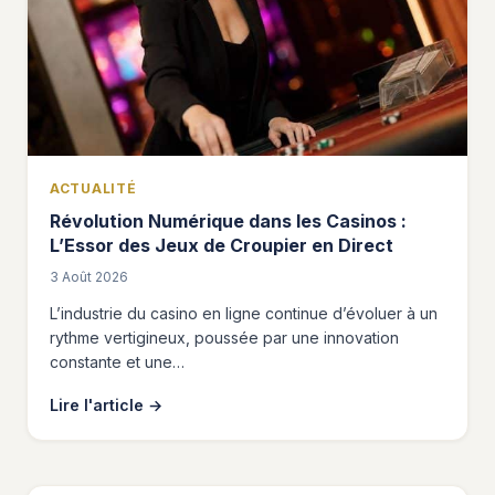
ACTUALITÉ
Révolution Numérique dans les Casinos :
L’Essor des Jeux de Croupier en Direct
3 Août 2026
L’industrie du casino en ligne continue d’évoluer à un
rythme vertigineux, poussée par une innovation
constante et une…
Lire l'article
→