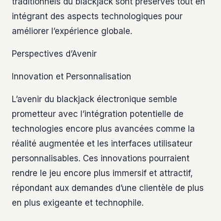
traditionnels du blackjack sont préservés tout en
intégrant des aspects technologiques pour
améliorer l’expérience globale.
Perspectives d’Avenir
Innovation et Personnalisation
L’avenir du blackjack électronique semble
prometteur avec l’intégration potentielle de
technologies encore plus avancées comme la
réalité augmentée et les interfaces utilisateur
personnalisables. Ces innovations pourraient
rendre le jeu encore plus immersif et attractif,
répondant aux demandes d’une clientèle de plus
en plus exigeante et technophile.