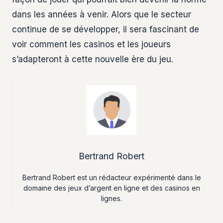
dans les années à venir. Alors que le secteur
continue de se développer, il sera fascinant de
voir comment les casinos et les joueurs
s’adapteront à cette nouvelle ère du jeu.
Bertrand Robert
Bertrand Robert est un rédacteur expérimenté dans le
domaine des jeux d’argent en ligne et des casinos en
lignes.