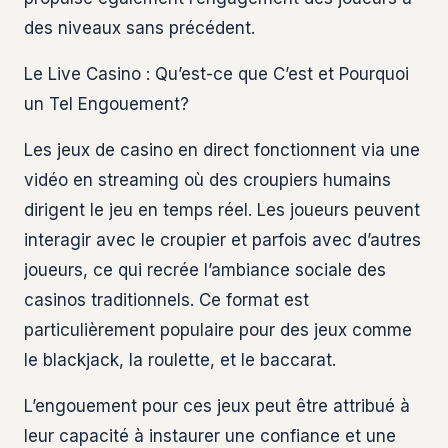
des niveaux sans précédent.
Le Live Casino : Qu’est-ce que C’est et Pourquoi
un Tel Engouement?
Les jeux de casino en direct fonctionnent via une
vidéo en streaming où des croupiers humains
dirigent le jeu en temps réel. Les joueurs peuvent
interagir avec le croupier et parfois avec d’autres
joueurs, ce qui recrée l’ambiance sociale des
casinos traditionnels. Ce format est
particulièrement populaire pour des jeux comme
le blackjack, la roulette, et le baccarat.
L’engouement pour ces jeux peut être attribué à
leur capacité à instaurer une confiance et une