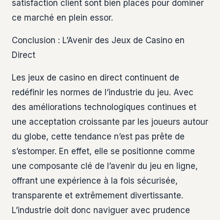
satisfaction client sont bien placés pour dominer
ce marché en plein essor.
Conclusion : L’Avenir des Jeux de Casino en
Direct
Les jeux de casino en direct continuent de
redéfinir les normes de l’industrie du jeu. Avec
des améliorations technologiques continues et
une acceptation croissante par les joueurs autour
du globe, cette tendance n’est pas prête de
s’estomper. En effet, elle se positionne comme
une composante clé de l’avenir du jeu en ligne,
offrant une expérience à la fois sécurisée,
transparente et extrêmement divertissante.
L’industrie doit donc naviguer avec prudence