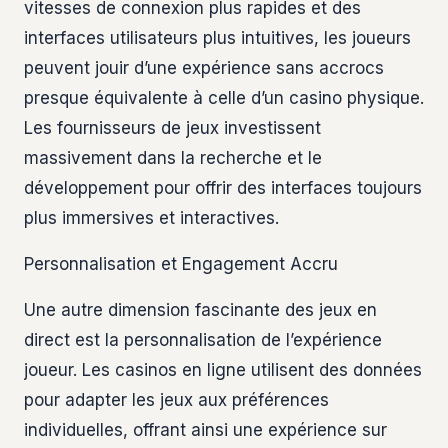
vitesses de connexion plus rapides et des
interfaces utilisateurs plus intuitives, les joueurs
peuvent jouir d’une expérience sans accrocs
presque équivalente à celle d’un casino physique.
Les fournisseurs de jeux investissent
massivement dans la recherche et le
développement pour offrir des interfaces toujours
plus immersives et interactives.
Personnalisation et Engagement Accru
Une autre dimension fascinante des jeux en
direct est la personnalisation de l’expérience
joueur. Les casinos en ligne utilisent des données
pour adapter les jeux aux préférences
individuelles, offrant ainsi une expérience sur