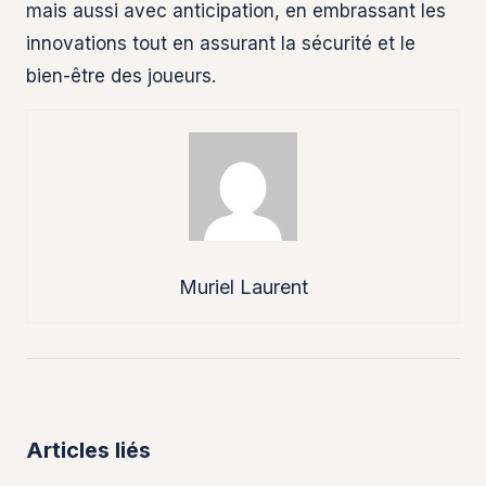
mais aussi avec anticipation, en embrassant les
innovations tout en assurant la sécurité et le
bien-être des joueurs.
Muriel Laurent
Articles liés