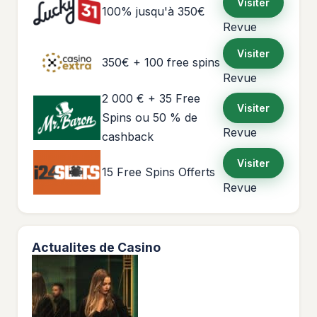
Visiter
100% jusqu'à 350€
Revue
Visiter
350€ + 100 free spins
Revue
2 000 € + 35 Free
Visiter
Spins ou 50 % de
Revue
cashback
Visiter
15 Free Spins Offerts
Revue
Actualites de Casino