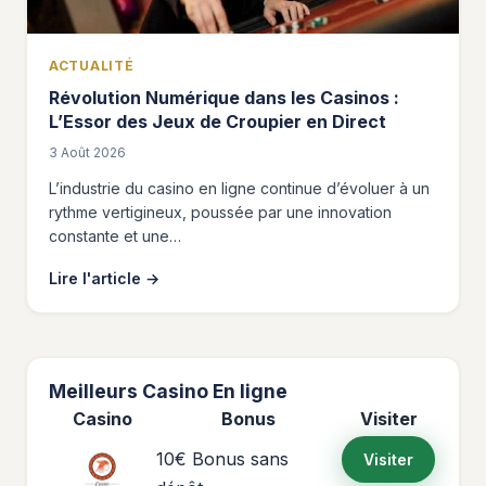
ACTUALITÉ
Révolution Numérique dans les Casinos :
L’Essor des Jeux de Croupier en Direct
3 Août 2026
L’industrie du casino en ligne continue d’évoluer à un
rythme vertigineux, poussée par une innovation
constante et une…
Lire l'article
→
Meilleurs Casino En ligne
Casino
Bonus
Visiter
10€ Bonus sans
Visiter