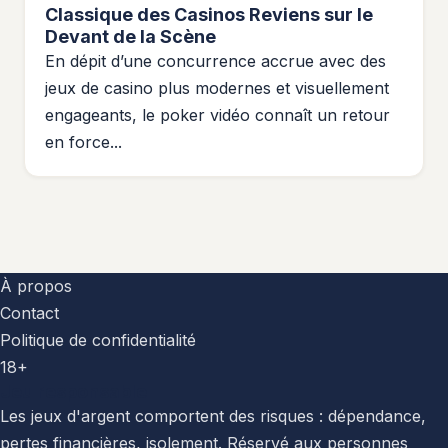
Classique des Casinos Reviens sur le
Devant de la Scène
En dépit d’une concurrence accrue avec des
jeux de casino plus modernes et visuellement
engageants, le poker vidéo connaît un retour
en force...
À propos
Contact
Politique de confidentialité
18+
Jeu responsable
Les jeux d'argent comportent des risques : dépendance,
pertes financières, isolement. Réservé aux personnes