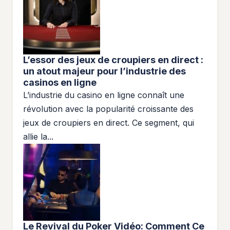
L’essor des jeux de croupiers en direct :
un atout majeur pour l’industrie des
casinos en ligne
L’industrie du casino en ligne connaît une
révolution avec la popularité croissante des
jeux de croupiers en direct. Ce segment, qui
allie la...
Le Revival du Poker Vidéo: Comment Ce