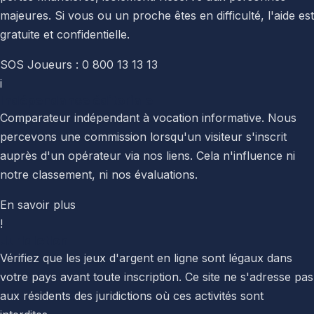
majeures. Si vous ou un proche êtes en difficulté, l'aide est
gratuite et confidentielle.
SOS Joueurs : 0 800 13 13 13
i
Indépendance éditoriale
Comparateur indépendant à vocation informative. Nous
percevons une commission lorsqu'un visiteur s'inscrit
auprès d'un opérateur via nos liens. Cela n'influence ni
notre classement, ni nos évaluations.
En savoir plus
!
Juridiction
Vérifiez que les jeux d'argent en ligne sont légaux dans
votre pays avant toute inscription. Ce site ne s'adresse pas
aux résidents des juridictions où ces activités sont