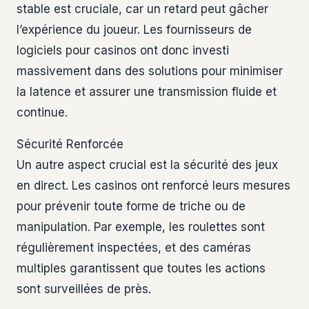
stable est cruciale, car un retard peut gâcher
l’expérience du joueur. Les fournisseurs de
logiciels pour casinos ont donc investi
massivement dans des solutions pour minimiser
la latence et assurer une transmission fluide et
continue.
Sécurité Renforcée
Un autre aspect crucial est la sécurité des jeux
en direct. Les casinos ont renforcé leurs mesures
pour prévenir toute forme de triche ou de
manipulation. Par exemple, les roulettes sont
régulièrement inspectées, et des caméras
multiples garantissent que toutes les actions
sont surveillées de près.