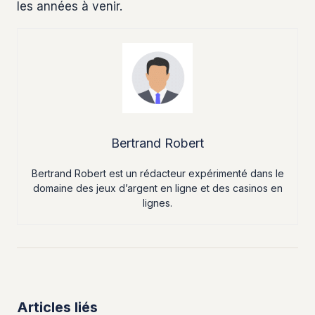
les années à venir.
Bertrand Robert
Bertrand Robert est un rédacteur expérimenté dans le
domaine des jeux d’argent en ligne et des casinos en
lignes.
Articles liés