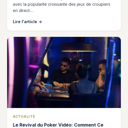
avec la popularité croissante des jeux de croupiers
en direct.…
Lire l'article
→
ACTUALITÉ
Le Revival du Poker Vidéo: Comment Ce