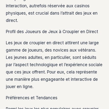
interaction, autrefois réservée aux casinos
physiques, est crucial dans l’attrait des jeux en
direct.
Profil des Joueurs de Jeux à Croupier en Direct
Les jeux de croupier en direct attirent une large
gamme de joueurs, des novices aux vétérans.
Les jeunes adultes, en particulier, sont séduits
par l’aspect technologique et l’expérience sociale
que ces jeux offrent. Pour eux, cela représente
une manière plus engageante et interactive de
jouer en ligne.
Préférences et Tendances