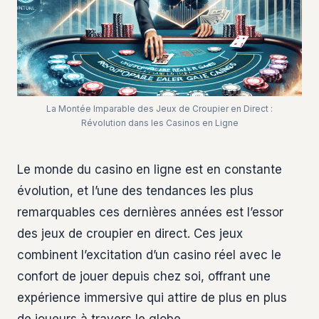
La Montée Imparable des Jeux de Croupier en Direct :
Révolution dans les Casinos en Ligne
Le monde du casino en ligne est en constante
évolution, et l’une des tendances les plus
remarquables ces dernières années est l’essor
des jeux de croupier en direct. Ces jeux
combinent l’excitation d’un casino réel avec le
confort de jouer depuis chez soi, offrant une
expérience immersive qui attire de plus en plus