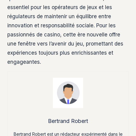
essentiel pour les opérateurs de jeux et les
régulateurs de maintenir un équilibre entre
innovation et responsabilité sociale. Pour les
passionnés de casino, cette ère nouvelle offre
une fenêtre vers l’avenir du jeu, promettant des
expériences toujours plus enrichissantes et
engageantes.
Bertrand Robert
Bertrand Robert est un rédacteur expérimenté dans le