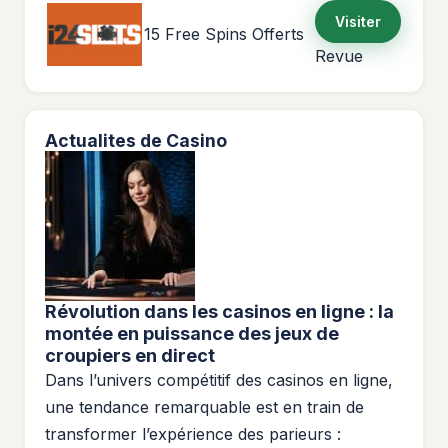
Visiter
15 Free Spins Offerts
Revue
Actualites de Casino
Révolution dans les casinos en ligne : la
montée en puissance des jeux de
croupiers en direct
Dans l’univers compétitif des casinos en ligne,
une tendance remarquable est en train de
transformer l’expérience des parieurs :