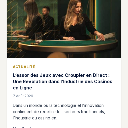
ACTUALITÉ
L’essor des Jeux avec Croupier en Direct :
Une Révolution dans l’Industrie des Casinos
en Ligne
7 Août 2026
Dans un monde où la technologie et l’innovation
continuent de redéfinir les secteurs traditionnels,
l’industrie du casino en…