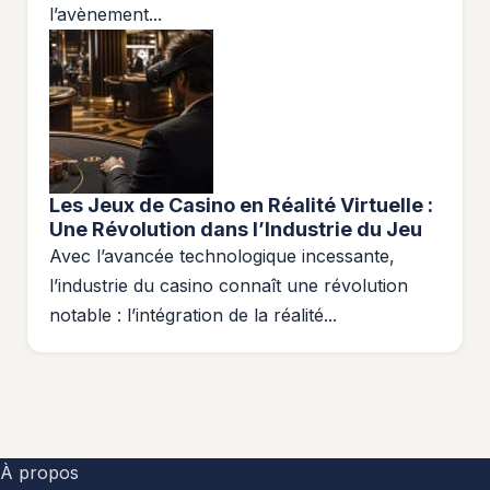
l’avènement...
Les Jeux de Casino en Réalité Virtuelle :
Une Révolution dans l’Industrie du Jeu
Avec l’avancée technologique incessante,
l’industrie du casino connaît une révolution
notable : l’intégration de la réalité...
À propos