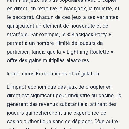
Parmi les jeux les plus populaires avec croupier
en direct, on retrouve le blackjack, la roulette, et
le baccarat. Chacun de ces jeux a ses variantes
qui ajoutent un élément de nouveauté et de
stratégie. Par exemple, le « Blackjack Party »
permet à un nombre illimité de joueurs de
participer, tandis que la « Lightning Roulette »
offre des gains multipliés aléatoires.
Implications Économiques et Régulation
L’impact économique des jeux de croupier en
direct est significatif pour l’industrie du casino. Ils
génèrent des revenus substantiels, attirant des
joueurs qui recherchent une expérience de
casino authentique sans se déplacer. D’un autre