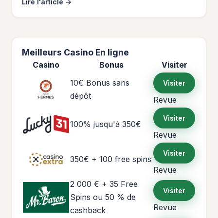
Lire l'article
→
Meilleurs Casino En ligne
Casino
Bonus
Visiter
10€ Bonus sans
Visiter
dépôt
Revue
Visiter
100% jusqu'à 350€
Revue
Visiter
350€ + 100 free spins
Revue
2 000 € + 35 Free
Visiter
Spins ou 50 % de
Revue
cashback