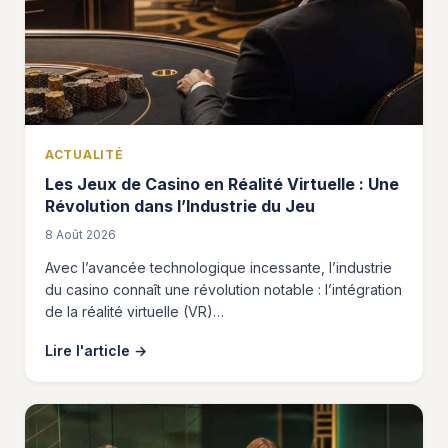
ACTUALITÉ
Les Jeux de Casino en Réalité Virtuelle : Une
Révolution dans l’Industrie du Jeu
8 Août 2026
Avec l’avancée technologique incessante, l’industrie
du casino connaît une révolution notable : l’intégration
de la réalité virtuelle (VR)…
Lire l'article
→