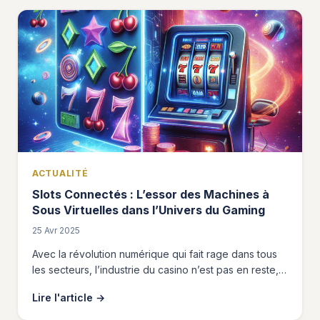
ACTUALITÉ
Slots Connectés : L’essor des Machines à
Sous Virtuelles dans l’Univers du Gaming
25 Avr 2025
Avec la révolution numérique qui fait rage dans tous
les secteurs, l’industrie du casino n’est pas en reste,…
Lire l'article
→