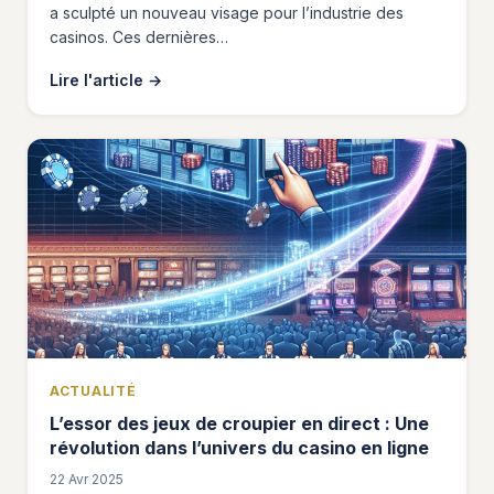
a sculpté un nouveau visage pour l’industrie des
casinos. Ces dernières…
Lire l'article
→
ACTUALITÉ
L’essor des jeux de croupier en direct : Une
révolution dans l’univers du casino en ligne
22 Avr 2025