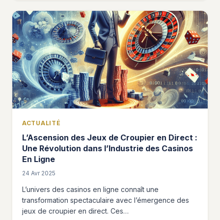
ACTUALITÉ
L’Ascension des Jeux de Croupier en Direct :
Une Révolution dans l’Industrie des Casinos
En Ligne
24 Avr 2025
L’univers des casinos en ligne connaît une
transformation spectaculaire avec l’émergence des
jeux de croupier en direct. Ces…