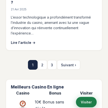
?
21 Avr 2025
L’essor technologique a profondément transformé
l’industrie du casino, amenant avec lui une vague
d’innovation qui réinvente continuellement
l’expérience…
Lire l'article
→
1
2
3
Suivant ›
Meilleurs Casino En ligne
Casino
Bonus
Visiter
10€ Bonus sans
Visiter