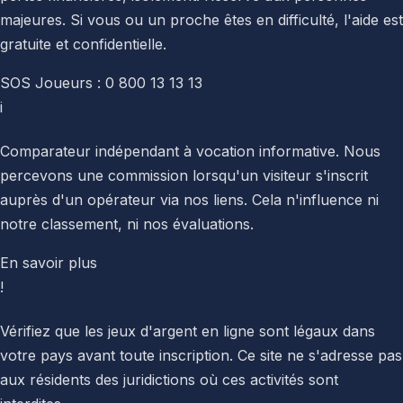
majeures. Si vous ou un proche êtes en difficulté, l'aide est
gratuite et confidentielle.
SOS Joueurs : 0 800 13 13 13
i
Indépendance éditoriale
Comparateur indépendant à vocation informative. Nous
percevons une commission lorsqu'un visiteur s'inscrit
auprès d'un opérateur via nos liens. Cela n'influence ni
notre classement, ni nos évaluations.
En savoir plus
!
Juridiction
Vérifiez que les jeux d'argent en ligne sont légaux dans
votre pays avant toute inscription. Ce site ne s'adresse pas
aux résidents des juridictions où ces activités sont