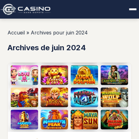
Accueil
»
Archives pour juin 2024
Archives de juin 2024