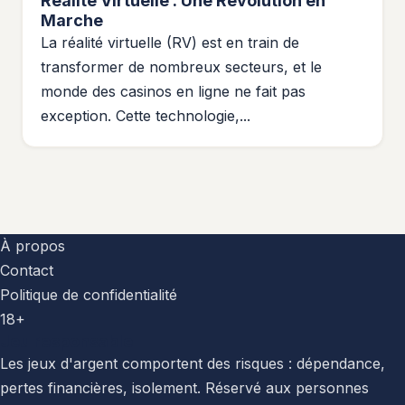
Réalité Virtuelle : Une Révolution en
Marche
La réalité virtuelle (RV) est en train de
transformer de nombreux secteurs, et le
monde des casinos en ligne ne fait pas
exception. Cette technologie,...
À propos
Contact
Politique de confidentialité
18+
Jeu responsable
Les jeux d'argent comportent des risques : dépendance,
pertes financières, isolement. Réservé aux personnes