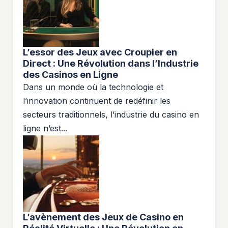
L’essor des Jeux avec Croupier en
Direct : Une Révolution dans l’Industrie
des Casinos en Ligne
Dans un monde où la technologie et
l’innovation continuent de redéfinir les
secteurs traditionnels, l’industrie du casino en
ligne n’est...
L’avènement des Jeux de Casino en